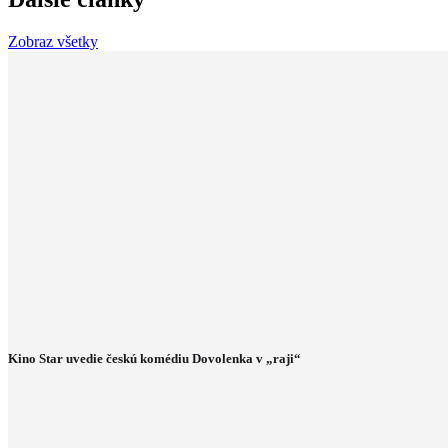
Zobraz všetky
Kino Star uvedie českú komédiu Dovolenka v „raji“