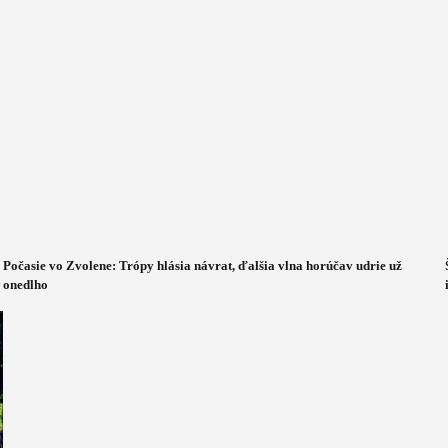
Počasie vo Zvolene: Trópy hlásia návrat, ďalšia vlna horúčav udrie už
onedlho