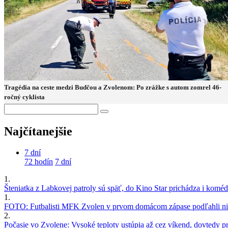
Tragédia na ceste medzi Budčou a Zvolenom: Po zrážke s autom zomrel 46-
ročný cyklista
Najčítanejšie
7 dní
72 hodín
7 dní
1.
Šteniatka z Labkovej patroly sú späť, do Kino Star prichádza i kom
1.
FOTO: Futbalisti MFK Zvolen v prvom domácom zápase podľahli nie
2.
Počasie vo Zvolene: Vysoké teploty ustúpia až cez víkend, dovtedy pre