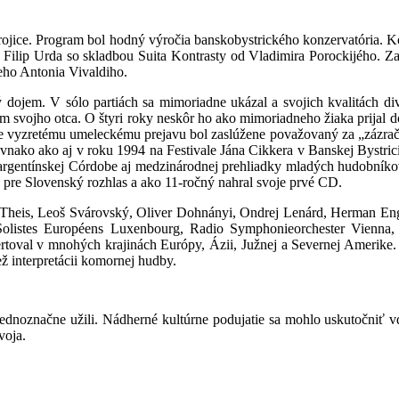
 Trojice. Program bol hodný výročia banskobystrického konzervatória. Ko
a a Filip Urda so skladbou Suita Kontrasty od Vladimira Porockijého. 
eho Antonia Vivaldiho.
ý dojem. V sólo partiách sa mimoriadne ukázal a svojich kvalitách d
ním svojho otca. O štyri roky neskôr ho ako mimoriadneho žiaka prijal 
le vyzretému umeleckému prejavu bol zaslúžene považovaný za „zázra
rovnako ako aj v roku 1994 na Festivale Jána Cikkera v Banskej Bystri
argentínskej Córdobe aj medzinárodnej prehliadky mladých hudobníkov
 pre Slovenský rozhlas a ako 11-ročný nahral svoje prvé CD.
Theis, Leoš Svárovský, Oliver Dohnányi, Ondrej Lenárd, Herman Enge
Solistes Européens Luxenbourg, Radio Symphonieorchester Vienna, 
certoval v mnohých krajinách Európy, Ázii, Južnej a Severnej Amerike.
ež interpretácii komornej hudby.
jednoznačne užili. Nádherné kultúrne podujatie sa mohlo uskutočniť 
voja.