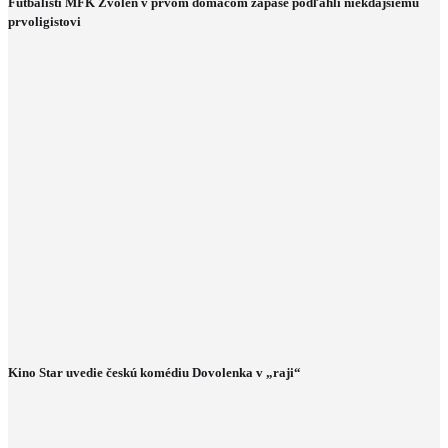
Futbalisti MFK Zvolen v prvom domácom zápase podľahli niekdajšiemu
prvoligistovi
Kino Star uvedie českú komédiu Dovolenka v „raji“