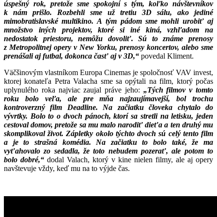
úspešný rok, pretože sme spokojní s tým, koľko návštevníkov
k nám prišlo. Rozbehli sme už tretiu 3D sálu, ako jediné
mimobratislavské multikino. A tým pádom sme mohli urobiť aj
množstvo iných projektov, ktoré si iné kiná, vzhľadom na
nedostatok priestoru, nemôžu dovoliť. Sú to známe prenosy
z Metropolitnej opery v New Yorku, prenosy koncertov, alebo sme
prenášali aj futbal, dokonca časť aj v 3D,“
povedal Kliment.
Väčšinovým vlastníkom Europa Cinemas je spoločnosť VAV invest,
ktorej konateľa Petra Valacha sme sa opýtali na film, ktorý počas
uplynulého roka najviac zaujal práve jeho:
„Tých filmov v tomto
roku bolo veľa, ale pre mňa najzaujímavejší, bol trochu
kontroverzný film Deadline. Na začiatku človeka chytalo do
vývrtky. Bolo to o dvoch pánoch, ktorí sa stretli na letisku, jeden
cestoval domov, pretože sa mu malo narodiť dieťa a ten druhý mu
skomplikoval život. Zápletky okolo týchto dvoch sú celý tento film
a je to strašná komédia. Na začiatku to bolo také, že ma
vyťahovalo zo sedadla, že toto nebudem pozerať, ale potom to
bolo dobré,“
dodal Valach, ktorý v kine nielen filmy, ale aj opery
navštevuje vždy, keď mu na to výjde čas.