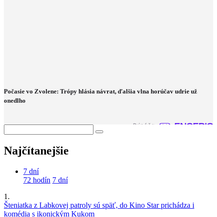
Počasie vo Zvolene: Trópy hlásia návrat, ďalšia vlna horúčav udrie už
onedlho
Najčítanejšie
7 dní
72 hodín
7 dní
1.
Šteniatka z Labkovej patroly sú späť, do Kino Star prichádza i
komédia s ikonickým Kukom