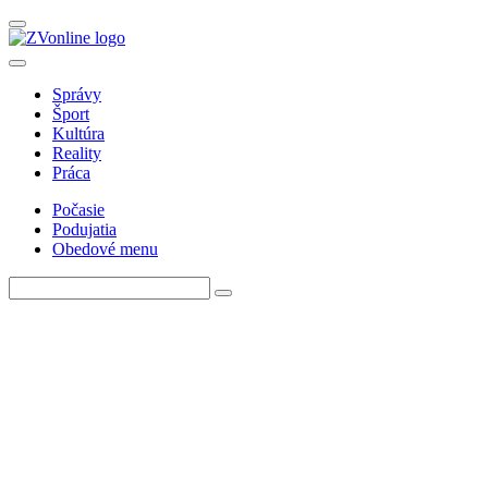
Správy
Šport
Kultúra
Reality
Práca
Počasie
Podujatia
Obedové menu