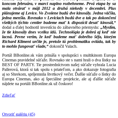
koncom februára, v marci naplno rozbehneme. Prvá etapa by sa
mala otvárať v máji 2012 a druhá niekedy v decembri. Plus
plánujeme aj Levice. Vo Zvolene budú dve kinosály. Jedna väčšia,
jedna menšia. Rovnako v Leviciach budú dve a tak po dokončení
všetkých týchto centier budeme mať k dispozícii desať kinosál,“
dodal a ďalej hodnotil investíciu do zábavného priemyslu:
„Myslím,
že tie kinosály dnes vcelku idú. Technológia je dobrá aj keď nie
lacná. Pevne verím, že keď budeme mať dobrého šéfa, ktorým
Richard Kliment určite je, pretože tú problematiku ovláda, tak by
to mohlo fungovať všade,“
dokončil Valach.
Portál BBonline.sk vám prináša v spolupráci s multikinom Europa
Cinemas pravidelné súťaže. Rovnako ste s nami hrali o dva lístky na
BEST OF PARTY. Tie prostredníctvom našej súťaže vyhrala Lucia
Pallerová, ktorá si tak spolu s priateľom, a ako dokazuje fotografia
aj so Shrekom, spríjemnila štvrtkový večer. Ďalšie súťaže o lístky do
Europa Cinemas, ako aj špeciálne projekcie, ale aj ďalšie súťaže
nájdete na portáli BBonline.sk už čoskoro!
Zdieľať
Otvoriť galériu (45)