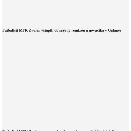
Futbalisti MFK Zvolen vstúpili do sezóny remízou u nováčika v Galante