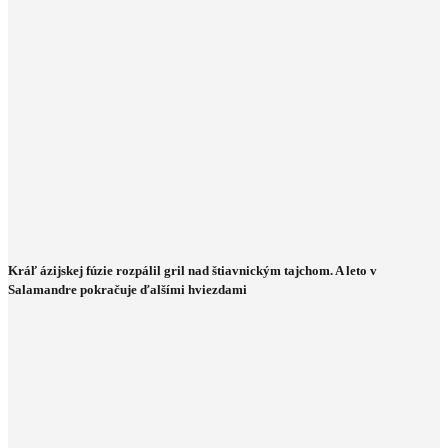
Kráľ ázijskej fúzie rozpálil gril nad štiavnickým tajchom. A leto v
Salamandre pokračuje ďalšími hviezdami