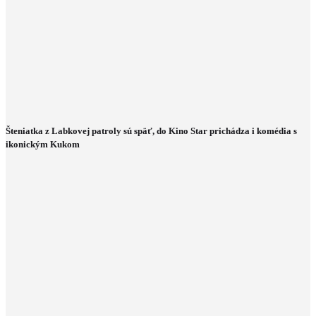
Šteniatka z Labkovej patroly sú späť, do Kino Star prichádza i komédia s
ikonickým Kukom