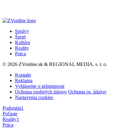
Správy
Šport
Kultúra
Reality
Práca
© 2026 ZVonline.sk & REGIONAL MEDIA, s. r. o.
Kontakt
Reklama
Vyhlásenie o prístupnosti
Ochrana osobných údajov
Ochrana os. údajov
Nastavenia cookies
Podujatia
1
Počasie
Reality
1
Práca