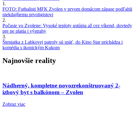
1.
FOTO: Futbalisti MFK Zvolen v prvom domácom zápase podľahli
niekdajšiemu prvoligistovi
2.
Počasie vo Zvolene: Vysoké teploty ustúpia až cez víkend, dovtedy
pre ne platia i výstrahy
3.
Šteniatka z Labkovej patroly sú späť, do Kino Star prichádza i
komédia s ikonickým Kukom
Najnovšie reality
Nádherný, kompletne novozrekonštruovaný 2-
izbový byt s balkónom – Zvolen
Zobraz viac