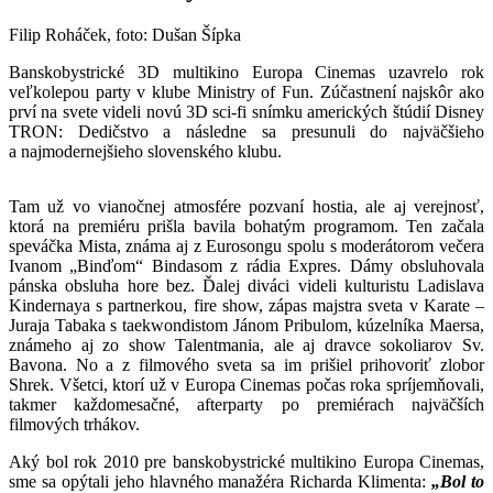
Filip Roháček, foto: Dušan Šípka
Banskobystrické 3D multikino Europa Cinemas uzavrelo rok
veľkolepou party
v klube Ministry of Fun. Zúčastnení najskôr ako
prví na svete videli novú 3D sci-fi snímku amerických štúdií Disney
TRON: Dedičstvo a následne sa presunuli do najväčšieho
a najmodernejšieho slovenského klubu.
Tam už vo vianočnej atmosfére pozvaní hostia, ale aj verejnosť,
ktorá na premiéru prišla bavila bohatým programom. Ten začala
speváčka Mista, známa aj z Eurosongu spolu s moderátorom večera
Ivanom „Binďom“ Bindasom z rádia Expres. Dámy obsluhovala
pánska obsluha hore bez. Ďalej diváci videli kulturistu Ladislava
Kindernaya s partnerkou, fire show, zápas majstra sveta v Karate –
Juraja Tabaka s taekwondistom Jánom Pribulom, kúzelníka Maersa,
známeho aj zo show Talentmania, ale aj dravce sokoliarov Sv.
Bavona. No a z filmového sveta sa im prišiel prihovoriť zlobor
Shrek. Všetci, ktorí už v Europa Cinemas počas roka spríjemňovali,
takmer každomesačné, afterparty po premiérach najväčších
filmových trhákov.
Aký bol rok 2010 pre banskobystrické multikino Europa Cinemas,
sme sa opýtali jeho hlavného manažéra Richarda Klimenta:
„Bol to