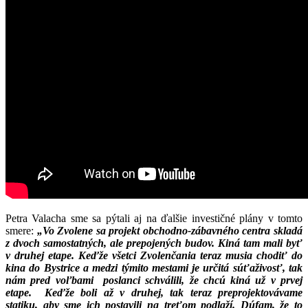
Petra Valacha sme sa pýtali aj na ďalšie investičné plány v tomto
smere:
„Vo Zvolene sa projekt obchodno-zábavného centra skladá
z dvoch samostatných, ale prepojených budov. Kiná tam
mali byť
v druhej etape. Keďže všetci Zvolenčania teraz
musia chodiť do
kina do Bystrice a medzi týmito mestami je
určitá súťaživosť, tak
nám pred voľbami poslanci schválili, že chcú kiná už v prvej
etape. Keďže boli až v druhej, tak teraz preprojektovávame
statiku, aby sme ich postavili na treťom podlaží. Dúfam, že to