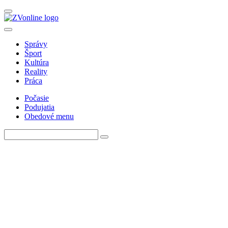
Správy
Šport
Kultúra
Reality
Práca
Počasie
Podujatia
Obedové menu