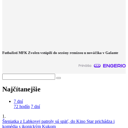
Futbalisti MFK Zvolen vstúpili do sezóny remízou u nováčika v Galante
Najčítanejšie
7 dní
72 hodín
7 dní
1.
Šteniatka z Labkovej patroly sú späť, do Kino Star prichádza i
komédia s ikonickým Kukom