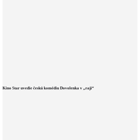
Kino Star uvedie českú komédiu Dovolenka v „raji“