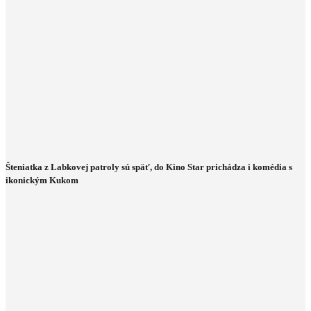
Šteniatka z Labkovej patroly sú späť, do Kino Star prichádza i komédia s
ikonickým Kukom