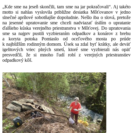
„Kde sme na jeseň skončili, tam sme na jar pokračovali“. Aj takéto
motto si nahlas vyslovila približne desiatka Môťovanov v jedno
slnečné aprílové sobotňajšie dopoludnie. Nešlo iba o slová, pretože
na jesenné upratovanie sme chceli nadviazať úsilím o upratanie
ďalšieho kúska verejného priestranstva v Môťovej. Do upratovania
sme sa najprv pustili vyzbieraním odpadkov a konárov z brehu
a koryta potoka Pomiaslo od oceľového mosta po prúde
k najbližším rodinným domom. Úsek sa zdal byť krátky, ale deväť
igelitových vriec plných smetí, ktoré sme vyzbierali nás opäť
presvedčil, že si mnoho ľudí robí z verejných priestranstiev
odpadkový kôš.