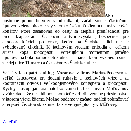
Ako
postupne pribúdalo vriec s odpadkami, začali sme s čiastočnou
úpravou zelene okolo cesty v tomto úseku. Opílením najmä suchých
konárov, ktoré zasahovali do cesty sa zlepšila prehľadnosť pre
prechádzajúce autá. Čiastočne sa tým zvýšila aj bezpečnosť pre
chodcov idúcich po ceste, keďže na Školskej ulici nie je
vybudovaný chodník. K igelitovým vreciam pribudla aj celkom
slušná kopa bioodpadu. Potešujúcim momentom jarného
upratovania bola pomoc detí z ulice 11.marca, ktoré vyzbierali smeti
z celej ulice 11.marca a čiastočne zo Školskej ulice.
Veľká vďaka patrí pani Ing. Vozárovej z firmy Marius-Pedersen za
veľkú ústretovosť pri dodaní rukavíc a igelitových vriec a za
koordináciu odvozu veľkoobjemového kontajnera a bioodpadu.
Rýchly nástup jari asi natoľko zamestnal ostatných Môťovanov
v záhradách, že nestihli prísť pomôcť zveľadiť verejné priestranstvo,
v ktorom všetci žijeme. Možno budeme v začatej tradícii pokračovať
a na jeseň čistotou skrášlime ďalšie verejné plochy v Môťovej.
Zdieľať