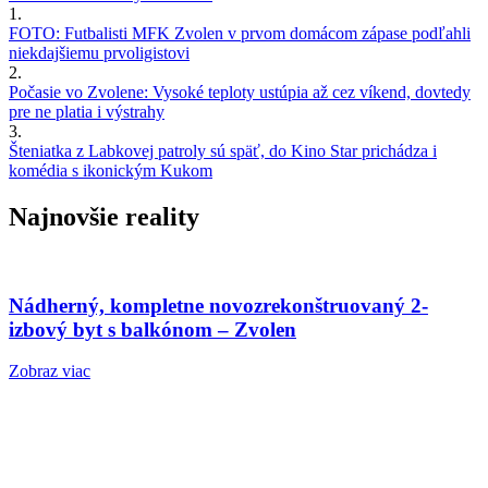
1.
FOTO: Futbalisti MFK Zvolen v prvom domácom zápase podľahli
niekdajšiemu prvoligistovi
2.
Počasie vo Zvolene: Vysoké teploty ustúpia až cez víkend, dovtedy
pre ne platia i výstrahy
3.
Šteniatka z Labkovej patroly sú späť, do Kino Star prichádza i
komédia s ikonickým Kukom
Najnovšie reality
Nádherný, kompletne novozrekonštruovaný 2-
izbový byt s balkónom – Zvolen
Zobraz viac