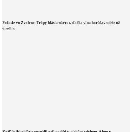
Počasie vo Zvolene: Trópy hlásia návrat, ďalšia vlna horúčav udrie už
onedlho
Kráľ ázijskej fúzie rozpálil gril nad štiavnickým tajchom. A leto v