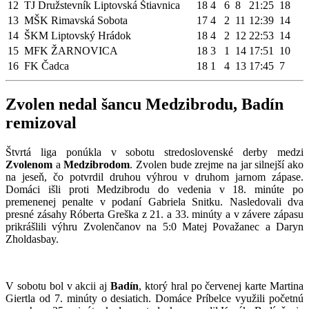
12
TJ Družstevník Liptovská Štiavnica
18
4
6
8
21:25
18
13
MŠK Rimavská Sobota
17
4
2
11
12:39
14
14
ŠKM Liptovský Hrádok
18
4
2
12
22:53
14
15
MFK ŽARNOVICA
18
3
1
14
17:51
10
16
FK Čadca
18
1
4
13
17:45
7
Zvolen nedal šancu Medzibrodu, Badín
remizoval
Štvrtá liga ponúkla v sobotu stredoslovenské derby medzi
Zvolenom
a
Medzibrodom
. Zvolen bude zrejme na jar silnejší ako
na jeseň, čo potvrdil druhou výhrou v druhom jarnom zápase.
Domáci išli proti Medzibrodu do vedenia v 18. minúte po
premenenej penalte v podaní Gabriela Snitku. Nasledovali dva
presné zásahy Róberta Greška z 21. a 33. minúty a v závere zápasu
prikrášlili výhru Zvolenčanov na 5:0 Matej Považanec a Daryn
Zholdasbay.
V sobotu bol v akcii aj
Badín
, ktorý hral po červenej karte Martina
Giertla od 7. minúty o desiatich. Domáce Príbelce využili početnú