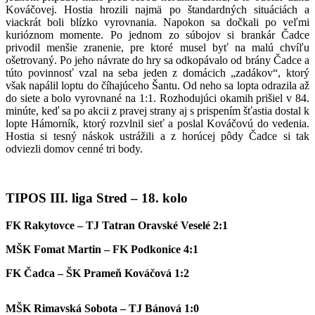
Kováčovej. Hostia hrozili najmä po štandardných situáciách a
viackrát boli blízko vyrovnania. Napokon sa dočkali po veľmi
kurióznom momente. Po jednom zo súbojov si brankár Čadce
privodil menšie zranenie, pre ktoré musel byť na malú chvíľu
ošetrovaný. Po jeho návrate do hry sa odkopávalo od brány Čadce a
túto povinnosť vzal na seba jeden z domácich „zadákov“, ktorý
však napálil loptu do číhajúceho Šantu. Od neho sa lopta odrazila až
do siete a bolo vyrovnané na 1:1. Rozhodujúci okamih prišiel v 84.
minúte, keď sa po akcii z pravej strany aj s prispením šťastia dostal k
lopte Hámorník, ktorý rozvlnil sieť a poslal Kováčovú do vedenia.
Hostia si tesný náskok ustrážili a z horúcej pôdy Čadce si tak
odviezli domov cenné tri body.
TIPOS III. liga Stred – 18. kolo
FK Rakytovce – TJ Tatran Oravské Veselé 2:1
MŠK Fomat Martin – FK Podkonice 4:1
FK Čadca – ŠK Prameň Kováčová 1:2
MŠK Rimavská Sobota – TJ Bánová 1:0