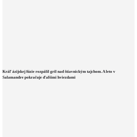
Kráľ ázijskej fúzie rozpálil gril nad štiavnickým tajchom. A leto v
Salamandre pokračuje ďalšími hviezdami