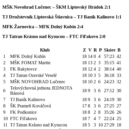
MŠK Novohrad Lučenec – ŠKM Liptovský Hrádok 2:1
TJ Družstevník Liptovská Štiavnica – TJ Baník Kalinovo 1:1
MFK Žarnovica – MFK Dolný Kubín 2:4
TJ Tatran Krásno nad Kysucou – FTC Fiľakovo 2:0
Klub
Z
V
R
P
Skóre
B
1
MFK Dolný Kubín
18
14
0
4
57:23
42
2
MŠK FOMAT Martin
18
13
2
3
35:15
41
3
FK Rakytovce
18
12
4
2
38:14
40
4
TJ Tatran Oravské Veselé
18
10
3
5
36:18
33
5
MŠK NOVOHRAD Lučenec
18
10
2
6
24:23
32
Telovýchovná jednota JEDNOTA
6
18
9
3
6
27:12
30
Bánová
7
TJ Baník Kalinovo
18
9
3
6
24:19
30
8
ŠK Prameň Kováčová
17
8
3
6
27:25
27
9
FK Podkonice
18
8
2
8
35:26
26
10
FTC Fiľakovo
18
7
4
7
22:24
25
11
TJ Tatran Krásno nad Kysucou
18
5
3
10
27:29
18