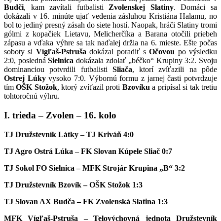
Budči
, kam zavítali futbalisti
Zvolenskej Slatiny
. Domáci sa
dokázali v 16. minúte ujať vedenia zásluhou Kristiána Halamu, no
bol to jediný presný zásah do siete hostí. Naopak, hráči Slatiny tromi
gólmi z kopačiek Lietavu, Melicherčíka a Barana otočili priebeh
zápasu a vďaka výhre sa tak naďalej držia na 6. mieste. Ešte počas
soboty si
Vígľaš-Pstruša
dokázal poradiť s
Očovou
po výsledku
2:0, posledná
Sielnica
dokázala zdolať „béčko“ Krupiny 3:2. Svoju
dominanciou potvrdili futbalisti
Sliača
, ktorí zvíťazili na pôde
Ostrej Lúky
vysoko 7:0. Výbornú formu z jarnej časti potvrdzuje
tím
OŠK Stožok
, ktorý zvíťazil proti
Bzovíku
a pripísal si tak tretiu
tohtoročnú výhru.
I. trieda – Zvolen – 16. kolo
TJ Družstevník Látky – TJ Kriváň 4:0
TJ Agro Ostrá Lúka – FK Slovan Kúpele Sliač 0:7
TJ Sokol FO Sielnica – MFK Strojár Krupina „B“ 3:2
TJ Družstevník Bzovík – OŠK Stožok 1:3
TJ Slovan AX Budča – FK Zvolenská Slatina 1:3
MFK Vígľaš-Pstruša – Telovýchovná jednota Družstevník