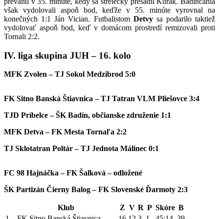
prevahu v 35. minúte, kedy sa strelecky presadil Kurák. Badínčania
však vydolovali aspoň bod, keďže v 55. minúte vyrovnal na
konečných 1:1 Ján Vician. Futbalistom
Detvy
sa podarilo taktiež
vydolovať aspoň bod, keď v domácom prostredí remizovali proti
Tornali 2:2.
IV. liga skupina JUH – 16. kolo
MFK Zvolen – TJ Sokol Medzibrod 5:0
FK Sitno Banská Štiavnica – TJ Tatran VLM Pliešovce 3:4
TJD Príbelce – ŠK Badín, občianske združenie 1:1
MFK Detva – FK Mesta Tornaľa 2:2
TJ Sklotatran Poltár – TJ Jednota Málinec 0:1
FC 98 Hajnáčka – FK Šalková – odložené
ŠK Partizán Čierny Balog – FK Slovenské Ďarmoty 2:3
Klub
Z
V
R
P
Skóre
B
1
FK Sitno Banská Štiavnica
16
12
3
1
45:14
39