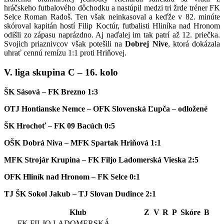
hráčskeho futbalového dôchodku a nastúpil medzi tri žrde tréner FK
Selce Roman Radoš. Ten však neinkasoval a keďže v 82. minúte
skóroval kapitán hostí Filip Koctúr, futbalisti Hliníka nad Hronom
odišli zo zápasu naprázdno. Aj naďalej im tak patrí až 12. priečka.
Svojich priaznivcov však potešili na
Dobrej Nive
, ktorá dokázala
uhrať cennú remízu 1:1 proti Hriňovej.
V. liga skupina C – 16. kolo
ŠK Sásová – FK Brezno 1:3
OTJ Hontianske Nemce – OFK Slovenská Ľupča – odložené
ŠK Hrochoť – FK 09 Bacúch 0:5
OŠK Dobrá Niva – MFK Spartak Hriňová 1:1
MFK Strojár Krupina – FK Filjo Ladomerská Vieska 2:5
OFK Hliník nad Hronom – FK Selce 0:1
TJ ŠK Sokol Jakub – TJ Slovan Dudince 2:1
Klub
Z
V
R
P
Skóre
B
FK FILJO LADOMERSKÁ