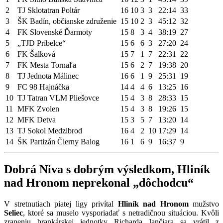
2
TJ Sklotatran Poltár
16
10
3
3
22:14
33
3
ŠK Badín, občianske združenie
15
10
2
3
45:12
32
4
FK Slovenské Ďarmoty
15
8
3
4
38:19
27
5
„TJD Príbelce“
15
6
6
3
27:20
24
6
FK Šalková
15
7
1
7
22:31
22
7
FK Mesta Tornaľa
15
6
2
7
19:38
20
8
TJ Jednota Málinec
16
6
1
9
25:31
19
9
FC 98 Hajnáčka
14
4
4
6
13:25
16
10
TJ Tatran VLM Pliešovce
15
4
3
8
28:33
15
11
MFK Zvolen
15
4
3
8
19:26
15
12
MFK Detva
15
3
5
7
13:20
14
13
TJ Sokol Medzibrod
16
4
2
10
17:29
14
14
ŠK Partizán Čierny Balog
16
1
6
9
16:37
9
Dobrá Niva s dobrým výsledkom, Hliník
nad Hronom neprekonal „dôchodcu“
V stretnutiach piatej ligy privítal
Hliník nad Hronom
mužstvo
Seliec
, ktoré sa muselo vysporiadať s netradičnou situáciou. Kvôli
zraneniu brankárskej jednotky Richarda Jančiara sa vrátil z