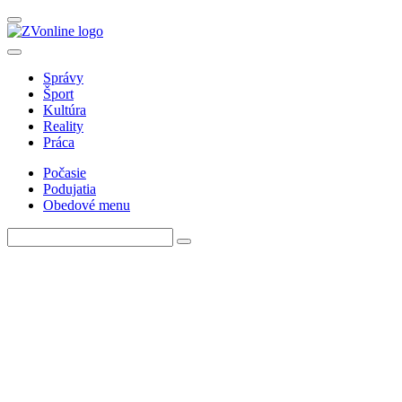
Správy
Šport
Kultúra
Reality
Práca
Počasie
Podujatia
Obedové menu