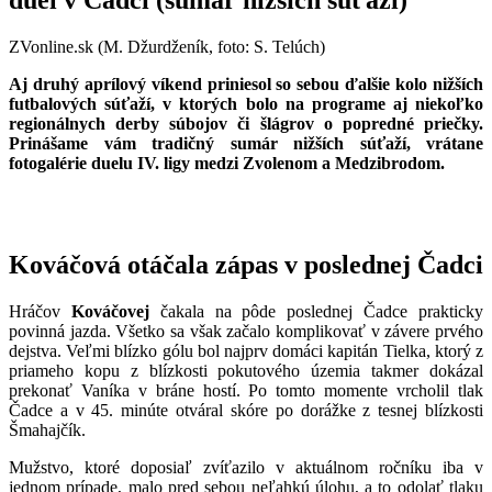
ZVonline.sk (M. Džurdženík, foto: S. Telúch)
Aj druhý aprílový víkend priniesol so sebou ďalšie kolo nižších
futbalových súťaží, v ktorých bolo na programe aj niekoľko
regionálnych derby súbojov či šlágrov o popredné priečky.
Prinášame vám tradičný sumár nižších súťaží, vrátane
fotogalérie duelu IV. ligy medzi Zvolenom a Medzibrodom.
Kováčová otáčala zápas v poslednej Čadci
Hráčov
Kováčovej
čakala na pôde poslednej Čadce prakticky
povinná jazda. Všetko sa však začalo komplikovať v závere prvého
dejstva. Veľmi blízko gólu bol najprv domáci kapitán Tielka, ktorý z
priameho kopu z blízkosti pokutového územia takmer dokázal
prekonať Vaníka v bráne hostí. Po tomto momente vrcholil tlak
Čadce a v 45. minúte otváral skóre po dorážke z tesnej blízkosti
Šmahajčík.
Mužstvo, ktoré doposiaľ zvíťazilo v aktuálnom ročníku iba v
jednom prípade, malo pred sebou neľahkú úlohu, a to odolať tlaku