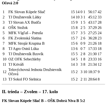
Očová 2:0
1
FK Slovan Kúpele Sliač
15
14
0
1
56:17
42
2
TJ Družstevník Látky
14
10
3
1
45:12
33
3
TJ Slovan AX Budča
15
9
1
5
43:17
28
4
OŠK Stožok
15
8
2
5
37:29
26
5
MFK Vígľaš – Pstruša
15
7
3
5
27:25
24
6
FK Zvolenská Slatina
15
7
2
6
36:28
23
7
MFK Strojár Krupina B
15
6
0
9
21:26
18
8
TJ Agro Ostrá Lúka
13
6
0
7
17:33
18
9
TJ Družstevník Bzovík
15
5
2
8
21:30
17
10
OZ OFK Sebechleby
14
5
1
8
23:33
16
11
TJ Kriváň
14
3
3
8
21:34
12
Telovýchovná Jednota Družstevník
12
15
2
3
10
18:37
9
Očová
13
TJ Sokol FO Sielnica
15
2
2
11
20:64
8
II. trieda – Zvolen – 17. kolo
FK Slovan Kúpele Sliač B – OŠK Dobrá Niva B 5:2