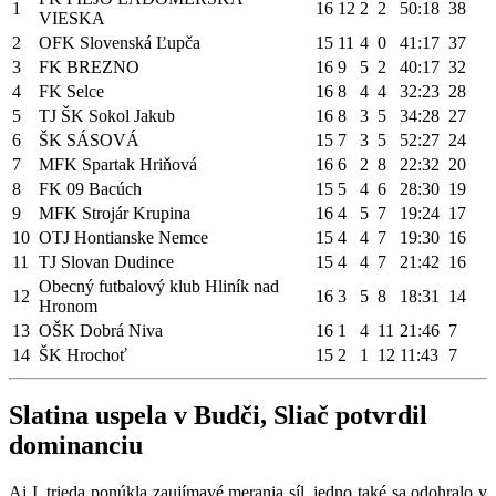
1
16
12
2
2
50:18
38
VIESKA
2
OFK Slovenská Ľupča
15
11
4
0
41:17
37
3
FK BREZNO
16
9
5
2
40:17
32
4
FK Selce
16
8
4
4
32:23
28
5
TJ ŠK Sokol Jakub
16
8
3
5
34:28
27
6
ŠK SÁSOVÁ
15
7
3
5
52:27
24
7
MFK Spartak Hriňová
16
6
2
8
22:32
20
8
FK 09 Bacúch
15
5
4
6
28:30
19
9
MFK Strojár Krupina
16
4
5
7
19:24
17
10
OTJ Hontianske Nemce
15
4
4
7
19:30
16
11
TJ Slovan Dudince
15
4
4
7
21:42
16
Obecný futbalový klub Hliník nad
12
16
3
5
8
18:31
14
Hronom
13
OŠK Dobrá Niva
16
1
4
11
21:46
7
14
ŠK Hrochoť
15
2
1
12
11:43
7
Slatina uspela v Budči, Sliač potvrdil
dominanciu
Aj I. trieda ponúkla zaujímavé merania síl, jedno také sa odohralo v