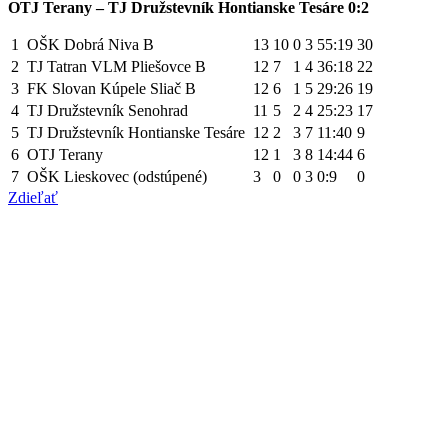
OTJ Terany – TJ Družstevník Hontianske Tesáre 0:2
1
OŠK Dobrá Niva B
13
10
0
3
55:19
30
2
TJ Tatran VLM Pliešovce B
12
7
1
4
36:18
22
3
FK Slovan Kúpele Sliač B
12
6
1
5
29:26
19
4
TJ Družstevník Senohrad
11
5
2
4
25:23
17
5
TJ Družstevník Hontianske Tesáre
12
2
3
7
11:40
9
6
OTJ Terany
12
1
3
8
14:44
6
7
OŠK Lieskovec (odstúpené)
3
0
0
3
0:9
0
Zdieľať