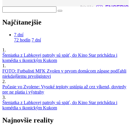
Najčítanejšie
7 dní
72 hodín
7 dní
1.
Šteniatka z Labkovej patroly sú späť, do Kino Star prichádza i
komédia s ikonickým Kukom
1.
FOTO: Futbalisti MFK Zvolen v prvom domácom zápase podľahli
niekdajšiemu prvoligistovi
2.
Počasie vo Zvolene: Vysoké teploty ustúpia až cez víkend, dovtedy
pre ne platia i výstrahy
3.
Šteniatka z Labkovej patroly sú späť, do Kino Star prichádza i
komédia s ikonickým Kukom
Najnovšie reality