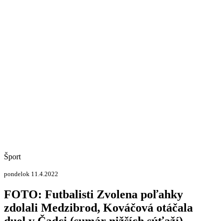
Šport
pondelok 11.4.2022
FOTO: Futbalisti Zvolena poľahky
zdolali Medzibrod, Kováčová otáčala
duel v Čadci (sumár nižších súťaží)