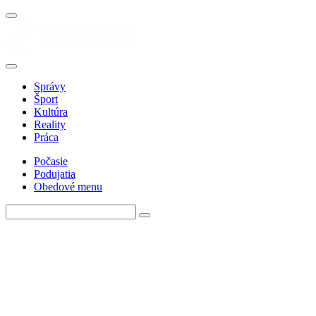
Správy
Šport
Kultúra
Reality
Práca
Počasie
Podujatia
Obedové menu