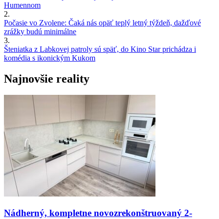
Humennom
2.
Počasie vo Zvolene: Čaká nás opäť teplý letný týždeň, dažďové
zrážky budú minimálne
3.
Šteniatka z Labkovej patroly sú späť, do Kino Star prichádza i
komédia s ikonickým Kukom
Najnovšie reality
Nádherný, kompletne novozrekonštruovaný 2-