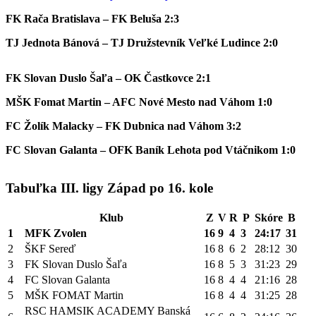
FK Rača Bratislava – FK Beluša 2:3
TJ Jednota Bánová – TJ Družstevník Veľké Ludince 2:0
FK Slovan Duslo Šaľa – OK Častkovce 2:1
MŠK Fomat Martin – AFC Nové Mesto nad Váhom 1:0
FC Žolík Malacky – FK Dubnica nad Váhom 3:2
FC Slovan Galanta – OFK Baník Lehota pod Vtáčnikom 1:0
Tabuľka III. ligy Západ po 16. kole
Klub
Z
V
R
P
Skóre
B
1
MFK Zvolen
16
9
4
3
24:17
31
2
ŠKF Sereď
16
8
6
2
28:12
30
3
FK Slovan Duslo Šaľa
16
8
5
3
31:23
29
4
FC Slovan Galanta
16
8
4
4
21:16
28
5
MŠK FOMAT Martin
16
8
4
4
31:25
28
RSC HAMSIK ACADEMY Banská