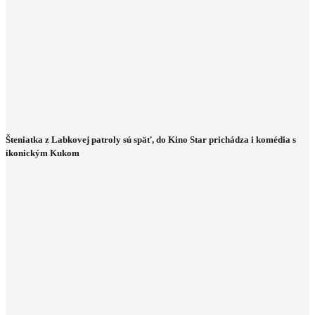
Šteniatka z Labkovej patroly sú späť, do Kino Star prichádza i komédia s
ikonickým Kukom