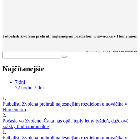
Futbalisti Zvolena prehrali najtesnejším rozdielom u nováčika v Humennom
Najčítanejšie
7 dní
72 hodín
7 dní
1.
Futbalisti Zvolena prehrali najtesnejším rozdielom u nováčika v
Humennom
2.
Počasie vo Zvolene: Čaká nás opäť teplý letný týždeň, dažďové
zrážky budú minimálne
1.
Futbalisti Zvolena prehrali najtesnejším rozdielom u nováčika v