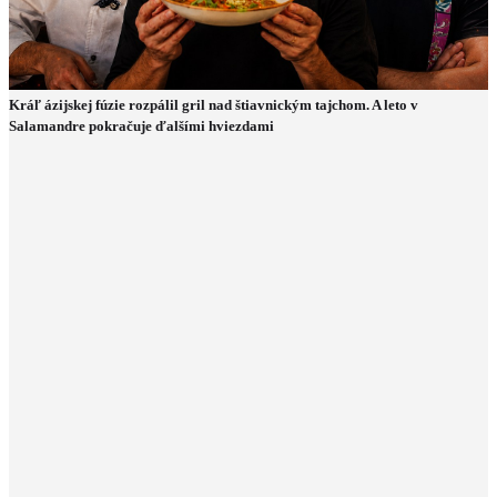
Kráľ ázijskej fúzie rozpálil gril nad štiavnickým tajchom. A leto v
Salamandre pokračuje ďalšími hviezdami