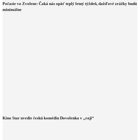
Počasie vo Zvolene: Čaká nás opäť teplý letný týždeň, dažďové zrážky budú
minimálne
Kino Star uvedie českú komédiu Dovolenka v „raji“