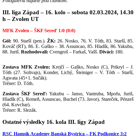
Fotogalériu nájdete pod článkom.
III. liga Západ – 16. kolo – sobota 02.03.2024, 14.30
h – Zvolen UT
MFK Zvolen – ŠKF Sereď 1:0 (0:0)
Gól:
90. Starší (pen.).
ŽK:
26. Nosko, 76. V. Tóth, 83. Starší, 85.
Kováč (RT), 86. E. Gaško – 38. Assuncao, 85. Hladík, 86. Yakubu,
88. Juriš.
Rozhodovali:
Cvengroš – Farkaš, Vašš.
Diváci:
180.
Zostava MFK Zvolen:
Krejčí – Gaško, Nosko (C), Prikryl – J.
Tóth (27. Solivajs), Konder, Lichý, Šteiniger – V. Tóth – Starší,
Agwata (45+1. Sučák).
Tréner: D. Tóth.
Zostava ŠKF Sereď:
Yakubu – Janso, Vantruba, Mpofu, Juriš,
Hladík (C), Remeň, Assuncao, Buchel (73. Javor), Stareček, Pénzeš
(64. Kovchar).
Tréner: R. Slezák.
Ostatné výsledky 16. kola III. ligy Západ
RSC Hamsik Academy Banská Bystrica – FK Podkonice 3:2