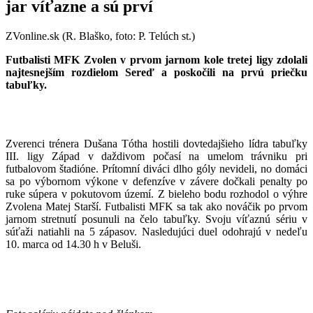
jar víťazne a sú prví
ZVonline.sk (R. Blaško, foto: P. Telúch st.)
Futbalisti MFK Zvolen v prvom jarnom kole tretej ligy zdolali
najtesnejším rozdielom Sereď a poskočili na prvú priečku
tabuľky.
Zverenci trénera Dušana Tótha hostili dovtedajšieho lídra tabuľky
III. ligy Západ v daždivom počasí na umelom trávniku pri
futbalovom štadióne. Prítomní diváci dlho góly nevideli, no domáci
sa po výbornom výkone v defenzíve v závere dočkali penalty po
ruke súpera v pokutovom území. Z bieleho bodu rozhodol o výhre
Zvolena Matej Starší. Futbalisti MFK sa tak ako nováčik po prvom
jarnom stretnutí posunuli na čelo tabuľky. Svoju víťaznú sériu v
súťaži natiahli na 5 zápasov. Nasledujúci duel odohrajú v nedeľu
10. marca od 14.30 h v Beluši.