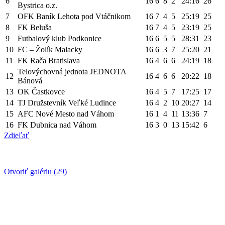
6
16
6
8
2
24:16
26
Bystrica o.z.
7
OFK Baník Lehota pod Vtáčnikom
16
7
4
5
25:19
25
8
FK Beluša
16
7
4
5
23:19
25
9
Futbalový klub Podkonice
16
6
5
5
28:31
23
10
FC – Žolík Malacky
16
6
3
7
25:20
21
11
FK Rača Bratislava
16
4
6
6
24:19
18
Telovýchovná jednota JEDNOTA
12
16
4
6
6
20:22
18
Bánová
13
OK Častkovce
16
4
5
7
17:25
17
14
TJ Družstevník Veľké Ludince
16
4
2
10
20:27
14
15
AFC Nové Mesto nad Váhom
16
1
4
11
13:36
7
16
FK Dubnica nad Váhom
16
3
0
13
15:42
6
Zdieľať
Otvoriť galériu (29)