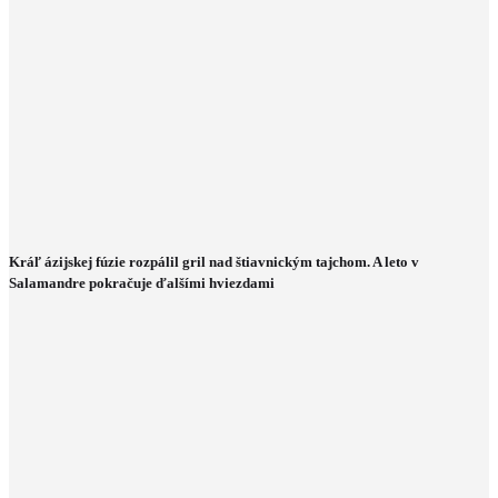
Kráľ ázijskej fúzie rozpálil gril nad štiavnickým tajchom. A leto v
Salamandre pokračuje ďalšími hviezdami