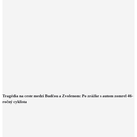
Tragédia na ceste medzi Budčou a Zvolenom: Po zrážke s autom zomrel 46-
ročný cyklista