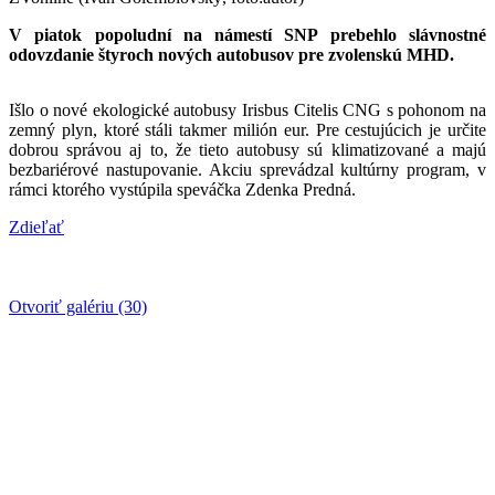
V piatok popoludní na námestí SNP prebehlo slávnostné
odovzdanie
štyroch nových
autobusov pre zvolenskú MHD.
Išlo o nové ekologické autobusy Irisbus Citelis CNG s pohonom na
zemný plyn, ktoré stáli takmer milión eur. Pre cestujúcich je určite
dobrou správou aj to, že tieto autobusy sú klimatizované a majú
bezbariérové nastupovanie. Akciu sprevádzal kultúrny program, v
rámci ktorého vystúpila speváčka Zdenka Predná.
Zdieľať
Otvoriť galériu (30)