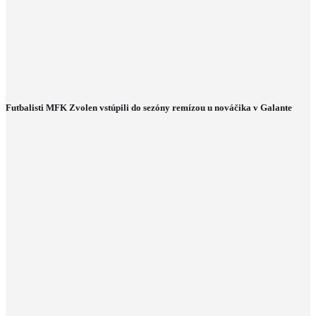
Futbalisti MFK Zvolen vstúpili do sezóny remízou u nováčika v Galante