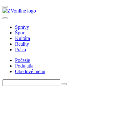
Správy
Šport
Kultúra
Reality
Práca
Počasie
Podujatia
Obedové menu