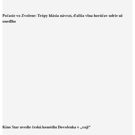
Počasie vo Zvolene: Trópy hlásia návrat, ďalšia vlna horúčav udrie už
onedlho
Kino Star uvedie českú komédiu Dovolenka v „raji“