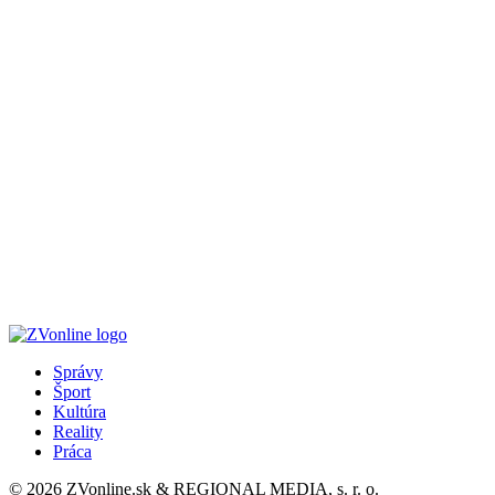
Správy
Šport
Kultúra
Reality
Práca
© 2026 ZVonline.sk & REGIONAL MEDIA, s. r. o.