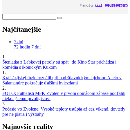
Najčítanejšie
7 dní
72 hodín
7 dní
1.
Šteniatka z Labkovej patroly sú späť, do Kino Star prichádza i
komédia s ikonickým Kukom
1.
Kráľ ázijskej fúzie rozpálil gril nad štiavnickým tajchom. A leto v
Salamandre pokračuje ďalšími hviezdami
2.
FOTO: Futbalisti MFK Zvolen v prvom domácom zápase podľahli
niekdajšiemu prvoligistovi
3.
Počasie vo Zvolene: Vysoké teploty ustúpia až cez víkend, dovtedy
pre ne platia i výstrahy
Najnovšie reality