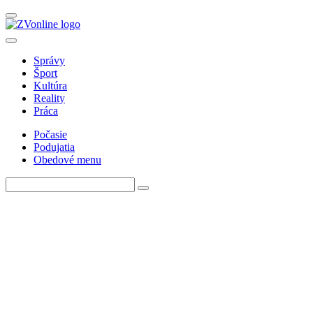
Správy
Šport
Kultúra
Reality
Práca
Počasie
Podujatia
Obedové menu