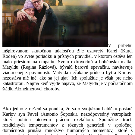
V príbehu
inšpirovanom skutočnou udalosťou žije uzavretý Karel (Karel
Roden) vo svete poriadku a prísnych pravidiel, v ktorom ostáva len
málo priestoru na empatiu. Svoju extrovertnú a bohémsku matku
Matyldu (Regina Rázlová), bývalú barovú speváčku, navštevuje
viac-menej z povinnosti. Matylda nečakane príde o byt a Karlovi
nezostáva nič iné, ako sa jej ujať. Ich spolužitie je však pre neho
katastrofou. Najmä keď vyjde najavo, že Matylda je v počiatočnom
štádiu Alzheimerovej choroby.
Ako jedno z riešení sa ponúka, že sa o svojráznu babičku postará
Karlov syn Pavel (Antonio Šoposki), nezodpovedný vetroplach,
ktorý pohŕda otcovou prácou exekútora. Spolužitie troch
rozdielnych temperamentov z rôznych generácií v spoločnej
domácnosti prináša množstvo humorných momentov, ktoré s