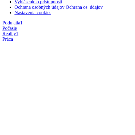
Vyhlásenie o prístupnosti
Ochrana osobných údajov
Ochrana os. údajov
Nastavenia cookies
Podujatia
1
Počasie
Reality
1
Práca