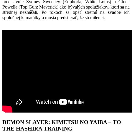
predstavuje Sydney Sweeney (Euphoria, White Lotus) a Glena
Powella (Top Gun: Maverick) ako bývalých spolužiakov, ktorí sa na
strednej neznášali. Po rokoch sa opäť stretnú na svadbe ich
spoločnej kamarátky a musia predstierať, že sú milenci.
DEMON SLAYER: KIMETSU NO YAIBA – TO
THE HASHIRA TRAINING