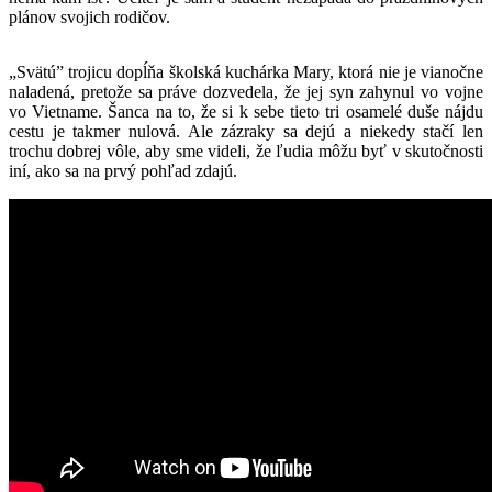
plánov svojich rodičov.
„Svätú” trojicu dopĺňa školská kuchárka Mary, ktorá nie je vianočne
naladená, pretože sa práve dozvedela, že jej syn zahynul vo vojne
vo Vietname. Šanca na to, že si k sebe tieto tri osamelé duše nájdu
cestu je takmer nulová. Ale zázraky sa dejú a niekedy stačí len
trochu dobrej vôle, aby sme videli, že ľudia môžu byť v skutočnosti
iní, ako sa na prvý pohľad zdajú.