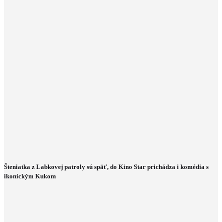
Šteniatka z Labkovej patroly sú späť, do Kino Star prichádza i komédia s
ikonickým Kukom