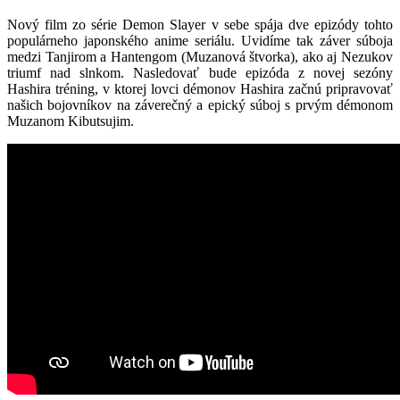
Nový film zo série Demon Slayer v sebe spája dve epizódy tohto
populárneho japonského anime seriálu. Uvidíme tak záver súboja
medzi Tanjirom a Hantengom (Muzanová štvorka), ako aj Nezukov
triumf nad slnkom. Nasledovať bude epizóda z novej sezóny
Hashira tréning, v ktorej lovci démonov Hashira začnú pripravovať
našich bojovníkov na záverečný a epický súboj s prvým démonom
Muzanom Kibutsujim.