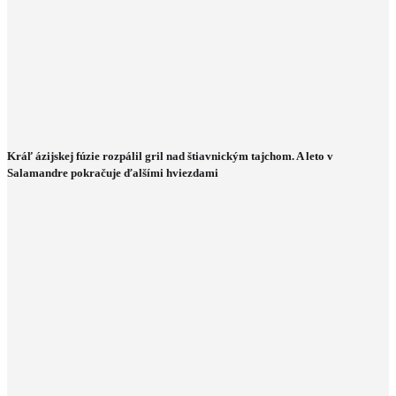
Kráľ ázijskej fúzie rozpálil gril nad štiavnickým tajchom. A leto v
Salamandre pokračuje ďalšími hviezdami