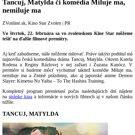
Tancuj, Matylda či komédia Miluje ma,
nemiluje ma
ZVonline.sk, Kino Star Zvolen | PR
Vo štvrtok, 22. februára sa vo zvolenskom Kine Star môžeme
tešiť na ďalšie filmové premiéry.
Aj keď zabudneme, stále môžeme milovať. Práve takýto podtitul má
najnovšia česká komediálna dráma Tancuj, Matylda. Okrem Karela
Rodena a Reginy Rázlovej v nej zažiari i Zuzana Kanócz. V
premiére si budeme môcť vychutnať taktiež komédie Miluje ma,
nemiluje ma a Zimné prázdniny, ako aj japonské anime Demon
Slayer: Kimetsu No Yaiba – To The Hashira Training.
Kompletný program premietaní počas nasledujúcich dní nájdete
na
stránke kina
a informácie o nových filmoch aj v našom článku
nižšie.
TANCUJ, MATYLDA