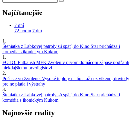
Najčítanejšie
7 dní
72 hodín
7 dní
1.
Šteniatka z Labkovej patroly sú späť, do Kino Star prichádza i
komédia s ikonickým Kukom
1.
FOTO: Futbalisti MFK Zvolen v prvom domácom zápase podľahli
niekdajšiemu prvoligistovi
2.
Počasie vo Zvolene: Vysoké teploty ustúpia až cez víkend, dovtedy
pre ne platia i výstrahy
3.
Šteniatka z Labkovej patroly sú späť, do Kino Star prichádza i
komédia s ikonickým Kukom
Najnovšie reality