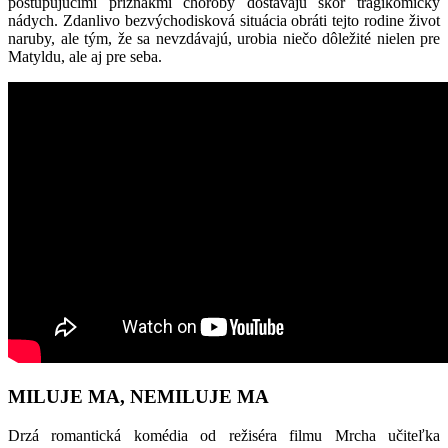
postupujúcimi príznakmi choroby dostávajú skôr tragikomický
nádych. Zdanlivo bezvýchodisková situácia obráti tejto rodine život
naruby, ale tým, že sa nevzdávajú, urobia niečo dôležité nielen pre
Matyldu, ale aj pre seba.
MILUJE MA, NEMILUJE MA
Drzá romantická komédia od režiséra filmu Mrcha učiteľka