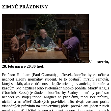
ZIMNÉ PRÁZDNINY
V stredu,
28. februára o 20.30 hod,
Profesor Hunham (Paul Giamatti) je človek, ktorého by za učiteľa
nechcel žiadny normálny študent. Je to postarší, mrzutý samotár,
ktorý sa skôr, ako v súčasnosti, lepšie orientuje v antickej literatúre a
každým, kto nezdieľa jeho svetonázor hlboko pohŕda. Mladý Angus
(Dominic Sessa) je študent, ktorého by žiadny normálny profesor
nechcel vo svojej triede. Magnet na problémy, rebel bez príčiny,
ničiteľ a narušiteľ školských pravidiel. Títo dvaja zostanú počas
vianočných prázdnin na univerzitnej pôde, pretože ani jeden z nich
nemá kam ísť. Učiteľ je sám a študent nezapadá do prázdninových