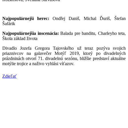
Najpopulárnejší herec:
Ondřej Daniš, Michal Ďuriš, Štefan
Šafárik
Najpopulárnejšia inscenácia:
Balada pre banditu, Charleyho teta,
Škola základ života
Divadlo Jozefa Gregora Tajovského už teraz pozýva svojich
priaznivcov na galavečer Motýľ 2019, ktorý po divadelných
prázdninách otvorí 71. divadelnú sezónu, bližšie predstaví aktuálne
motýlie trojice a naživo vyhlási víťazov.
Zdieľať