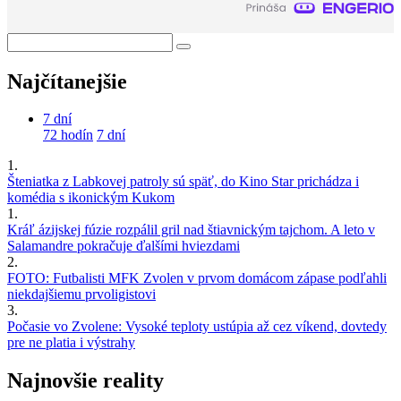
Najčítanejšie
7 dní
72 hodín
7 dní
1.
Šteniatka z Labkovej patroly sú späť, do Kino Star prichádza i
komédia s ikonickým Kukom
1.
Kráľ ázijskej fúzie rozpálil gril nad štiavnickým tajchom. A leto v
Salamandre pokračuje ďalšími hviezdami
2.
FOTO: Futbalisti MFK Zvolen v prvom domácom zápase podľahli
niekdajšiemu prvoligistovi
3.
Počasie vo Zvolene: Vysoké teploty ustúpia až cez víkend, dovtedy
pre ne platia i výstrahy
Najnovšie reality