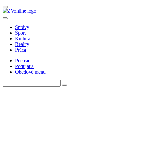
Správy
Šport
Kultúra
Reality
Práca
Počasie
Podujatia
Obedové menu