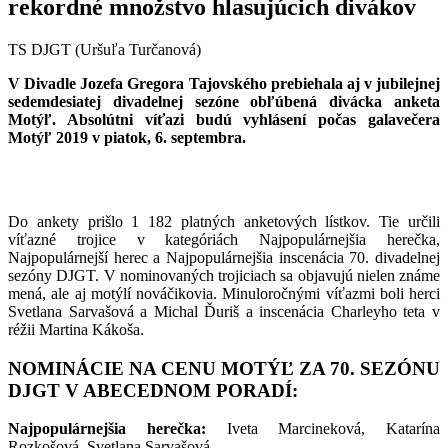
rekordné množstvo hlasujúcich divákov
TS DJGT (Uršuľa Turčanová)
V Divadle Jozefa Gregora Tajovského prebiehala aj v jubilejnej
sedemdesiatej divadelnej sezóne obľúbená divácka anketa
Motýľ. Absolútni víťazi budú vyhlásení počas galavečera
Motýľ 2019 v piatok, 6. septembra.
Do ankety prišlo 1 182 platných anketových lístkov. Tie určili
víťazné trojice v kategóriách Najpopulárnejšia herečka,
Najpopulárnejší herec a Najpopulárnejšia inscenácia 70. divadelnej
sezóny DJGT. V nominovaných trojiciach sa objavujú nielen známe
mená, ale aj motýlí nováčikovia. Minuloročnými víťazmi boli herci
Svetlana Sarvašová a Michal Ďuriš a inscenácia Charleyho teta v
réžii Martina Kákoša.
NOMINÁCIE NA CENU MOTÝĽ ZA 70. SEZÓNU
DJGT V ABECEDNOM PORADÍ:
Najpopulárnejšia herečka:
Iveta Marcineková, Katarína
Rozkošová, Svetlana Sarvašová