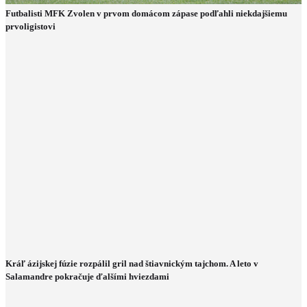
Futbalisti MFK Zvolen v prvom domácom zápase podľahli niekdajšiemu
prvoligistovi
Kráľ ázijskej fúzie rozpálil gril nad štiavnickým tajchom. A leto v
Salamandre pokračuje ďalšími hviezdami