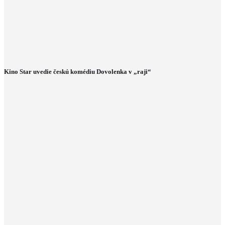
Kino Star uvedie českú komédiu Dovolenka v „raji“