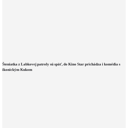
Šteniatka z Labkovej patroly sú späť, do Kino Star prichádza i komédia s
ikonickým Kukom