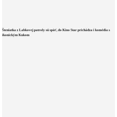
Šteniatka z Labkovej patroly sú späť, do Kino Star prichádza i komédia s
ikonickým Kukom