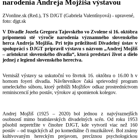
narodenia Andreja Mojžiša výstavou
ZVonline.sk (Red.), TS DJGT (Gabriela Valentínyová) - upravené,
foto: djgt.sk
V Divadle Jozefa Gregora Tajovského vo Zvolene si 16. októbra
pripomenú sté výročie narodenia významného slovenského
herca Andreja Mojžiša. Pri tejto príležitosti Divadelný ústav v
spolupráci s DJGT pripravil výstavu s názvom „Andrej Mojžiš
– aristokrat slovenského divadla“, ktorá predstaví život a dielo
jednej z legiend slovenského herectva.
Vernisáž výstavy sa uskutoční vo štvrtok 16. októbra o 16.00 h v
hornom foyeri divadla. Návštevníkov čaká sprievodný program
umeleckého súboru, ktorý priblíži Mojžišov odkaz prostredníctvom
reminiscencií jeho postáv, výrokov aj spomienok kolegov.
Andrej Mojžiš (1925 – 2020) bol jednou z najvýraznejších
osobností mimo bratislavských divadelných scén. Od roku 1953
pôsobil nepretržite v činohre DJGT, kde vytvoril viac než 160
postáv – od tragických až po komediálne či muzikálové. Bol známy
kultivovaným hereckým prejavom, precíznou psychologickou