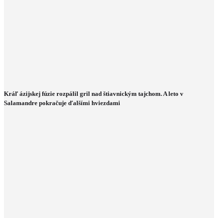
Kráľ ázijskej fúzie rozpálil gril nad štiavnickým tajchom. A leto v
Salamandre pokračuje ďalšími hviezdami