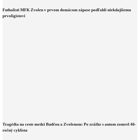
Futbalisti MFK Zvolen v prvom domácom zápase podľahli niekdajšiemu
prvoligistovi
Tragédia na ceste medzi Budčou a Zvolenom: Po zrážke s autom zomrel 46-
ročný cyklista