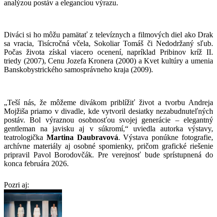
analýzou postáv a eleganciou výrazu.
Diváci si ho môžu pamätať z televíznych a filmových diel ako Drak
sa vracia, Tisícročná včela, Sokoliar Tomáš či Nedodržaný sľub.
Počas života získal viacero ocenení, napríklad Pribinov kríž II.
triedy (2007), Cenu Jozefa Kronera (2000) a Kvet kultúry a umenia
Banskobystrického samosprávneho kraja (2009).
„Teší nás, že môžeme divákom priblížiť život a tvorbu Andreja
Mojžiša priamo v divadle, kde vytvoril desiatky nezabudnuteľných
postáv. Bol výraznou osobnosťou svojej generácie – elegantný
gentleman na javisku aj v súkromí,“ uviedla autorka výstavy,
teatrologička
Martina Daubravová
. Výstava ponúkne fotografie,
archívne materiály aj osobné spomienky, pričom grafické riešenie
pripravil Pavol Borodovčák. Pre verejnosť bude sprístupnená do
konca februára 2026.
Pozri aj: