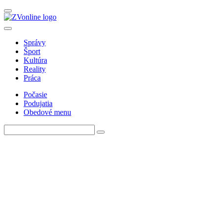
Správy
Šport
Kultúra
Reality
Práca
Počasie
Podujatia
Obedové menu