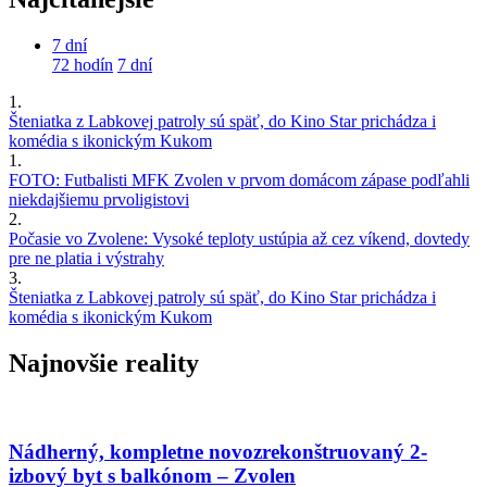
7 dní
72 hodín
7 dní
1.
Šteniatka z Labkovej patroly sú späť, do Kino Star prichádza i
komédia s ikonickým Kukom
1.
FOTO: Futbalisti MFK Zvolen v prvom domácom zápase podľahli
niekdajšiemu prvoligistovi
2.
Počasie vo Zvolene: Vysoké teploty ustúpia až cez víkend, dovtedy
pre ne platia i výstrahy
3.
Šteniatka z Labkovej patroly sú späť, do Kino Star prichádza i
komédia s ikonickým Kukom
Najnovšie reality
Nádherný, kompletne novozrekonštruovaný 2-
izbový byt s balkónom – Zvolen