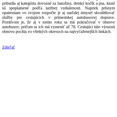
pribudla aj kategória dovozné za batožiny, detský kočík a psa, ktoré
sú spoplatnené podľa tarifnej vzdialenosti. Napriek prísnym
opatreniam vo svojom rozpočte je aj naďalej úmysel skvalitňovať
služby pre cestujúcich v prímestskej autobusovej doprave.
Pozitívom je, že aj v tomto roku sa má pokračovať v obnove
autobusov, pričom sa ich má vymeniť až 78. Cestujúci túto výraznú
obnovu pocítia vo všetkých okresoch na najvyťaženejších linkách.
Zdieľať