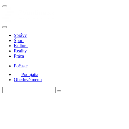
Správy
Šport
Kultúra
Reality
Práca
Počasie
Podujatia
Obedové menu