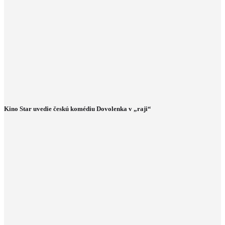
Kino Star uvedie českú komédiu Dovolenka v „raji“