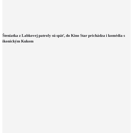
Šteniatka z Labkovej patroly sú späť, do Kino Star prichádza i komédia s
ikonickým Kukom