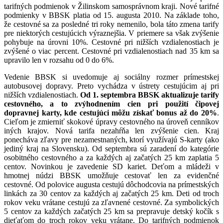
tarifných podmienok v Žilinskom samosprávnom kraji. Nové tarifné
podmienky v BBSK platia od 15. augusta 2010. Na základe toho,
že cestovné sa za posledné tri roky nemenilo, bola táto zmena tarify
pre niektorých cestujúcich výraznejšia. V priemere sa však zvýšenie
pohybuje na úrovni 10%. Cestovné pri nižších vzdialenostiach je
zvýšené o viac percent. Cestovné pri vzdialenostiach nad 35 km sa
upravilo len v rozsahu od 0 do 6%.
Vedenie BBSK si uvedomuje aj sociálny rozmer prímestskej
autobusovej dopravy. Preto vychádza v ústrety cestujúcim aj pri
nižších vzdialenostiach.
Od 1. septembra BBSK aktualizuje tarify
cestovného, a to zvýhodnením cien pri použití čipovej
dopravnej karty, kde cestujúci môžu získať bonus až do 20%
.
Cieľom je zmierniť skokové úpravy cestovného na úroveň cenníkov
iných krajov. Nová tarifa nezahŕňa len zvýšenie cien. Kraj
ponecháva zľavy pre nezamestnaných, ktorí využívajú S-karty (ako
jediný kraj na Slovensku). Od septembra sú zaradení do kategórie
osobitného cestovného a za každých aj začatých 25 km zaplatia 5
centov. Novinkou je zavedenie SD kariet. Deťom a mládeži v
hmotnej núdzi BBSK umožňuje cestovať len za evidenčné
cestovné. Od polovice augusta cestujú dôchodcovia na prímestských
linkách za 30 centov za každých aj začatých 25 km. Deti od troch
rokov veku vrátane cestujú za zľavnené cestovné. Za symbolických
5 centov za každých začatých 25 km sa prepravuje detský kočík s
dieťaťom do troch rokov veku vrátane. Do tarifných podmienok