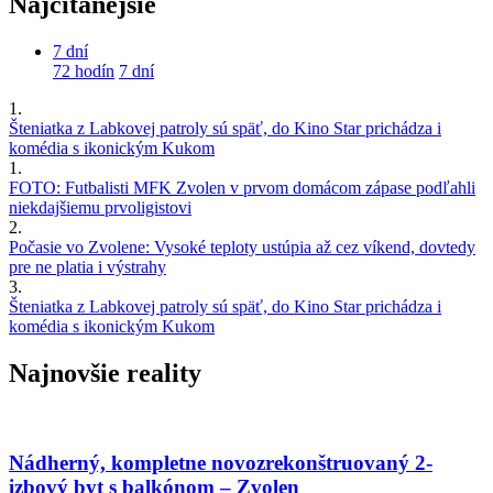
Najčítanejšie
7 dní
72 hodín
7 dní
1.
Šteniatka z Labkovej patroly sú späť, do Kino Star prichádza i
komédia s ikonickým Kukom
1.
FOTO: Futbalisti MFK Zvolen v prvom domácom zápase podľahli
niekdajšiemu prvoligistovi
2.
Počasie vo Zvolene: Vysoké teploty ustúpia až cez víkend, dovtedy
pre ne platia i výstrahy
3.
Šteniatka z Labkovej patroly sú späť, do Kino Star prichádza i
komédia s ikonickým Kukom
Najnovšie reality
Nádherný, kompletne novozrekonštruovaný 2-
izbový byt s balkónom – Zvolen