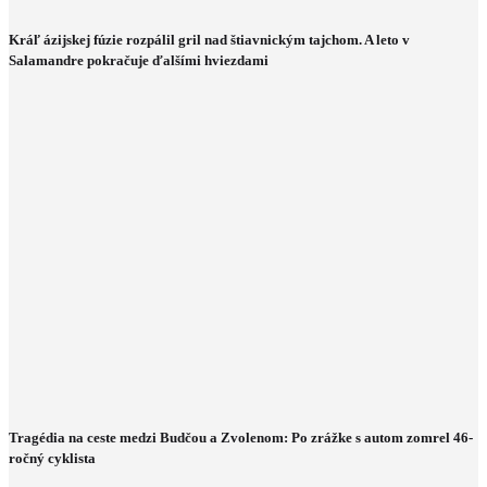
Kráľ ázijskej fúzie rozpálil gril nad štiavnickým tajchom. A leto v
Salamandre pokračuje ďalšími hviezdami
Tragédia na ceste medzi Budčou a Zvolenom: Po zrážke s autom zomrel 46-
ročný cyklista