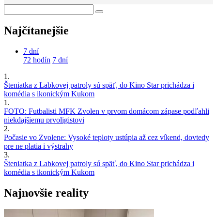
Najčítanejšie
7 dní
72 hodín
7 dní
1.
Šteniatka z Labkovej patroly sú späť, do Kino Star prichádza i
komédia s ikonickým Kukom
1.
FOTO: Futbalisti MFK Zvolen v prvom domácom zápase podľahli
niekdajšiemu prvoligistovi
2.
Počasie vo Zvolene: Vysoké teploty ustúpia až cez víkend, dovtedy
pre ne platia i výstrahy
3.
Šteniatka z Labkovej patroly sú späť, do Kino Star prichádza i
komédia s ikonickým Kukom
Najnovšie reality