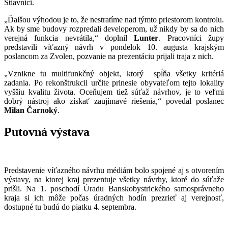
Štiavnici.
„Ďalšou výhodou je to, že nestratíme nad týmto priestorom kontrolu.
Ak by sme budovy rozpredali developerom, už nikdy by sa do nich
verejná funkcia nevrátila,“ doplnil
Lunter
. Pracovníci župy
predstavili víťazný návrh v pondelok 10. augusta krajským
poslancom za Zvolen, pozvanie na prezentáciu prijali traja z nich.
„Vznikne tu multifunkčný objekt, ktorý spĺňa všetky kritériá
zadania. Po rekonštrukcii určite prinesie obyvateľom tejto lokality
vyššiu kvalitu života. Oceňujem tiež súťaž návrhov, je to veľmi
dobrý nástroj ako získať zaujímavé riešenia,“ povedal poslanec
Milan Čarnoký
.
Putovná výstava
Predstavenie víťazného návrhu médiám bolo spojené aj s otvorením
výstavy, na ktorej kraj prezentuje všetky návrhy, ktoré do súťaže
prišli. Na 1. poschodí Úradu Banskobystrického samosprávneho
kraja si ich môže počas úradných hodín prezrieť aj verejnosť,
dostupné tu budú do piatku 4. septembra.