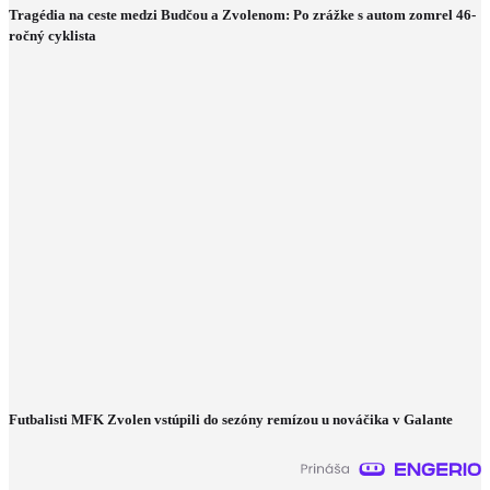
Tragédia na ceste medzi Budčou a Zvolenom: Po zrážke s autom zomrel 46-
ročný cyklista
Futbalisti MFK Zvolen vstúpili do sezóny remízou u nováčika v Galante