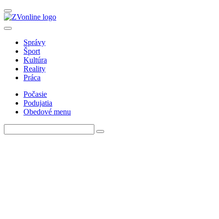
Správy
Šport
Kultúra
Reality
Práca
Počasie
Podujatia
Obedové menu