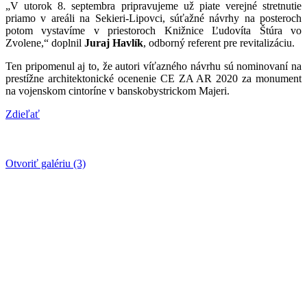
„V utorok 8. septembra pripravujeme už piate verejné stretnutie
priamo v areáli na Sekieri-Lipovci, súťažné návrhy na posteroch
potom vystavíme v priestoroch Knižnice Ľudovíta Štúra vo
Zvolene,“ doplnil
Juraj Havlík
, odborný referent pre revitalizáciu.
Ten pripomenul aj to, že autori víťazného návrhu sú nominovaní na
prestížne architektonické ocenenie CE ZA AR 2020 za monument
na vojenskom cintoríne v banskobystrickom Majeri.
Zdieľať
Otvoriť galériu (3)