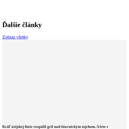
Ďalšie články
Zobraz všetky
Kráľ ázijskej fúzie rozpálil gril nad štiavnickým tajchom. A leto v