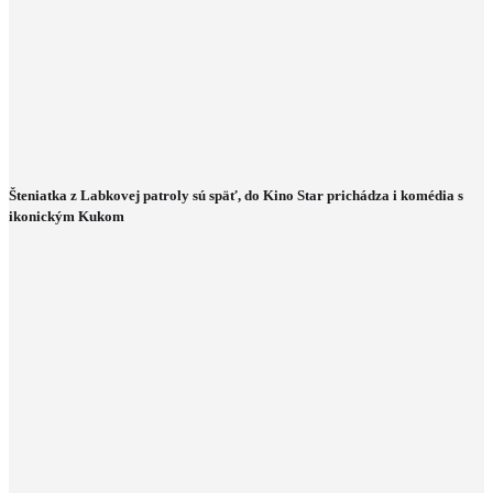
Šteniatka z Labkovej patroly sú späť, do Kino Star prichádza i komédia s
ikonickým Kukom