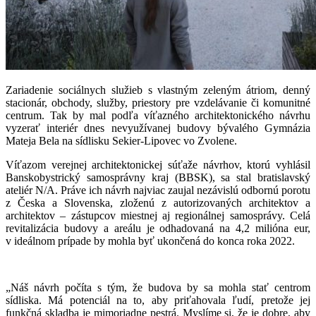
Zariadenie sociálnych služieb s vlastným zeleným átriom, denný
stacionár, obchody, služby, priestory pre vzdelávanie či komunitné
centrum. Tak by mal podľa víťazného architektonického návrhu
vyzerať interiér dnes nevyužívanej budovy bývalého Gymnázia
Mateja Bela na sídlisku Sekier-Lipovec vo Zvolene.
Víťazom verejnej architektonickej súťaže návrhov, ktorú vyhlásil
Banskobystrický samosprávny kraj (BBSK), sa stal bratislavský
ateliér N/A. Práve ich návrh najviac zaujal nezávislú odbornú porotu
z Česka a Slovenska, zloženú z autorizovaných architektov a
architektov – zástupcov miestnej aj regionálnej samosprávy. Celá
revitalizácia budovy a areálu je odhadovaná na 4,2 milióna eur,
v ideálnom prípade by mohla byť ukončená do konca roka 2022.
„Náš návrh počíta s tým, že budova by sa mohla stať centrom
sídliska. Má potenciál na to, aby priťahovala ľudí, pretože jej
funkčná skladba je mimoriadne pestrá. Myslíme si, že je dobre, aby