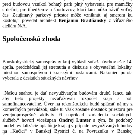
pred budovou vznikol bohatý park plný vybavenia pre mamičky
s deťmi, pre tínedžerov a športovcov, ktorí tam môžu tráviť voľný
čas. Zaujímavý parkový priestor môže vzniknúť aj smerom ku
kostolu,“ povedal architekt
Benjamín Bradňanský
z víťazného
ateliéru N/A.
Spoločenská zhoda
Banskobystrický samosprávny kraj vyhlásil súťaž návrhov ešte 14.
apríla, predchádzali jej stretnutia a diskusie s obyvateľmi lokality,
miestnou samosprávou i krajskými poslancami. Nakoniec porota
vyberala z desiatich súťažných návrhov.
„Našou snahou je dať nevyužívaným budovám druhú šancu tak,
aby tieto projekty nezaťažovali rozpočet kraja a boli
samofinancovateľné. Úver na rekonštrukciu budú splácať nájmy z
komerčných prevádzok, stále tu však zostane dostatok priestoru pre
verejnoprospešné aktivity či napríklad zariadenia sociálnych
služieb,“ hovorí vicežupan
Ondrej Lunter
s tým, že podobný
model revitalizácie uplatňuje kraj aj v prípade nevyužívaných budov
na „Kačici“ v Banskej Bystrici či na Povrazníku v Banskej