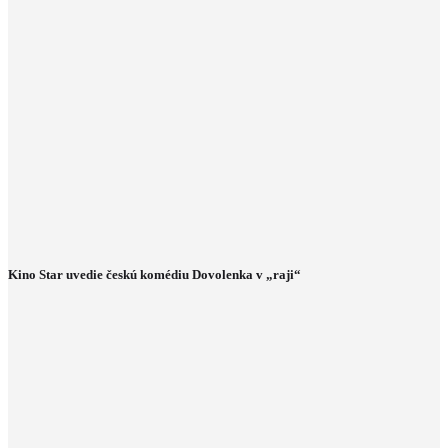
Kino Star uvedie českú komédiu Dovolenka v „raji“