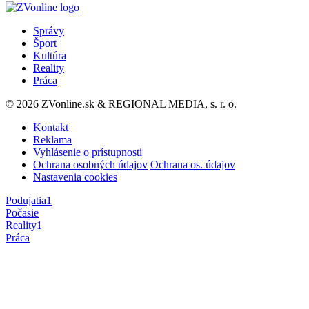
Správy
Šport
Kultúra
Reality
Práca
© 2026 ZVonline.sk & REGIONAL MEDIA, s. r. o.
Kontakt
Reklama
Vyhlásenie o prístupnosti
Ochrana osobných údajov
Ochrana os. údajov
Nastavenia cookies
Podujatia
1
Počasie
Reality
1
Práca