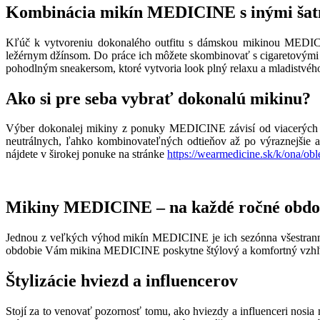
Kombinácia mikín MEDICINE s inými šat
Kľúč k vytvoreniu dokonalého outfitu s dámskou mikinou MEDICI
ležérnym džínsom. Do práce ich môžete skombinovať s cigaretovými 
pohodlným sneakersom, ktoré vytvoria look plný relaxu a mladistvéh
Ako si pre seba vybrať dokonalú mikinu?
Výber dokonalej mikiny z ponuky MEDICINE závisí od viacerých fak
neutrálnych, ľahko kombinovateľných odtieňov až po výraznejšie a 
nájdete v širokej ponuke na stránke
https://wearmedicine.sk/k/ona/obl
Mikiny MEDICINE – na každé ročné obdo
Jednou z veľkých výhod mikín MEDICINE je ich sezónna všestrannosť
obdobie Vám mikina MEDICINE poskytne štýlový a komfortný vzhľ
Štylizácie hviezd a influencerov
Stojí za to venovať pozornosť tomu, ako hviezdy a influenceri nosia 