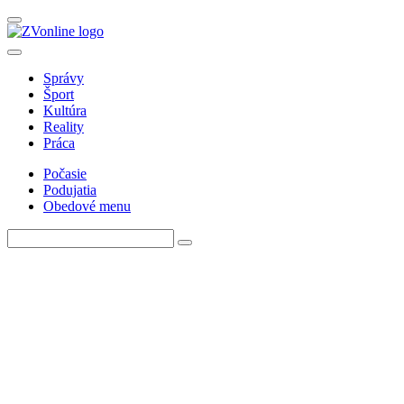
Správy
Šport
Kultúra
Reality
Práca
Počasie
Podujatia
Obedové menu