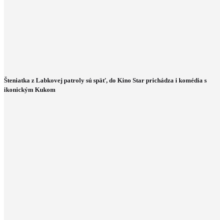
Šteniatka z Labkovej patroly sú späť, do Kino Star prichádza i komédia s
ikonickým Kukom