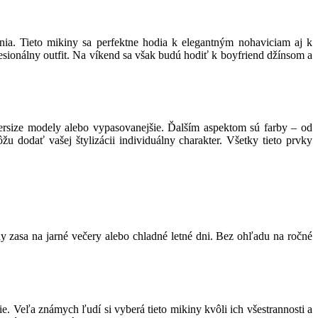
. Tieto mikiny sa perfektne hodia k elegantným nohaviciam aj k
ionálny outfit. Na víkend sa však budú hodiť k boyfriend džínsom a
ersize modely alebo vypasovanejšie. Ďalším aspektom sú farby – od
 dodať vašej štylizácii individuálny charakter. Všetky tieto prvky
 zasa na jarné večery alebo chladné letné dni. Bez ohľadu na ročné
e. Veľa známych ľudí si vyberá tieto mikiny kvôli ich všestrannosti a