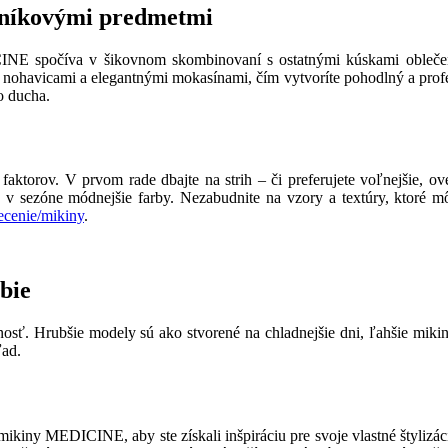
níkovými predmetmi
NE spočíva v šikovnom skombinovaní s ostatnými kúskami oblečenia
nohavicami a elegantnými mokasínami, čím vytvoríte pohodlný a profes
o ducha.
torov. V prvom rade dbajte na strih – či preferujete voľnejšie, ov
v sezóne módnejšie farby. Nezabudnite na vzory a textúry, ktoré môžu
ecenie/mikiny
.
bie
. Hrubšie modely sú ako stvorené na chladnejšie dni, ľahšie mikiny
ad.
mikiny MEDICINE, aby ste získali inšpiráciu pre svoje vlastné štylizáci