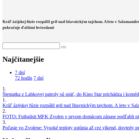
Kráľ ázijskej fúzie rozpálil gril nad štiavnickým tajchom. A leto v Salamandr
pokračuje ďalšími hviezdami
Najčítanejšie
7 dní
72 hodín
7 dní
1.
Šteniatka z Labkovej patroly sú späť, do Kino Star prichádza i kom
1.
Kráľ ázijskej fúzie rozpálil gril nad štiavnickým tajchom. A leto v S
2.
FOTO: Futbalisti MFK Zvolen v prvom domácom zápase podľahli nie
3.
Počasie vo Zvolene: Vysoké teploty ustúpia až cez víkend, dovtedy pre