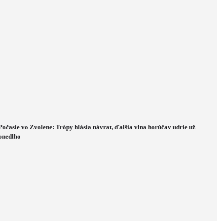
Počasie vo Zvolene: Trópy hlásia návrat, ďalšia vlna horúčav udrie už
onedlho