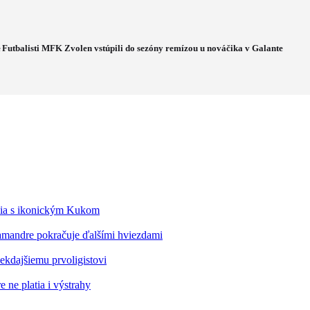
e
Futbalisti MFK Zvolen vstúpili do sezóny remízou u nováčika v Galante
édia s ikonickým Kukom
alamandre pokračuje ďalšími hviezdami
kdajšiemu prvoligistovi
 ne platia i výstrahy