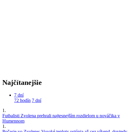
Najčítanejšie
7 dní
72 hodín
7 dní
1.
Futbalisti Zvolena prehrali najtesnejším rozdielom u nováčika v
Humennom
1.
Počasie vo Zvolene: Vysoké teploty ustúpia až cez víkend, dovtedy