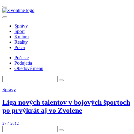
Správy
Šport
Kultúra
Reality
Práca
Počasie
Podujatia
Obedové menu
Správy
Liga nových talentov v bojových športoch
po prvýkrát aj vo Zvolene
27.4.2012