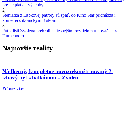
pre ne platia i výstrahy
2.
Šteniatka z Labkovej patroly sú späť, do Kino Star prichádza i
komédia s ikonickým Kukom
3.
Futbalisti Zvolena prehrali najtesnejším rozdielom u nováčika v
Humennom
Najnovšie reality
Nádherný, kompletne novozrekonštruovaný 2-
izbový byt s balkónom – Zvolen
Zobraz viac