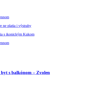
mennom
 ne platia i výstrahy
édia s ikonickým Kukom
mennom
 byt s balkónom – Zvolen