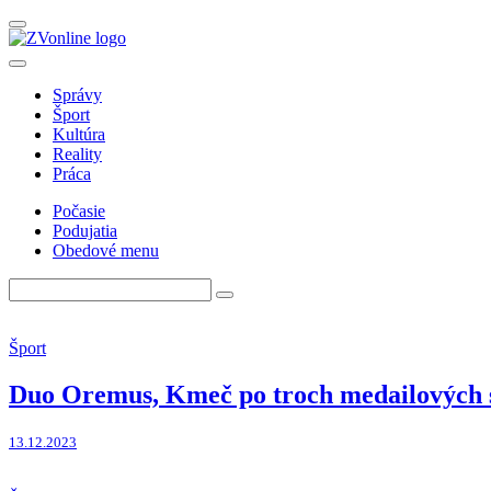
Správy
Šport
Kultúra
Reality
Práca
Počasie
Podujatia
Obedové menu
Šport
Duo Oremus, Kmeč po troch medailových 
13.12.2023