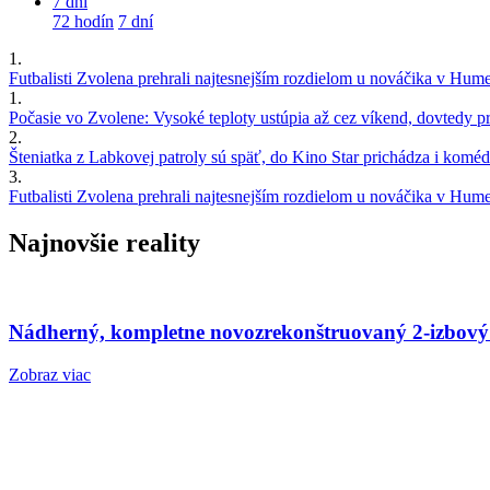
7 dní
72 hodín
7 dní
1.
Futbalisti Zvolena prehrali najtesnejším rozdielom u nováčika v Hu
1.
Počasie vo Zvolene: Vysoké teploty ustúpia až cez víkend, dovtedy pre
2.
Šteniatka z Labkovej patroly sú späť, do Kino Star prichádza i kom
3.
Futbalisti Zvolena prehrali najtesnejším rozdielom u nováčika v Hu
Najnovšie reality
Nádherný, kompletne novozrekonštruovaný 2-izbový
Zobraz viac