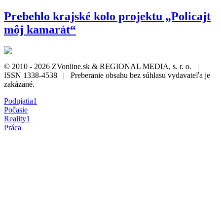
Prebehlo krajské kolo projektu „Policajt
môj kamarát“
© 2010 - 2026 ZVonline.sk & REGIONAL MEDIA, s. r. o. |
ISSN 1338-4538 | Preberanie obsahu bez súhlasu vydavateľa je
zakázané.
Podujatia
1
Počasie
Reality
1
Práca