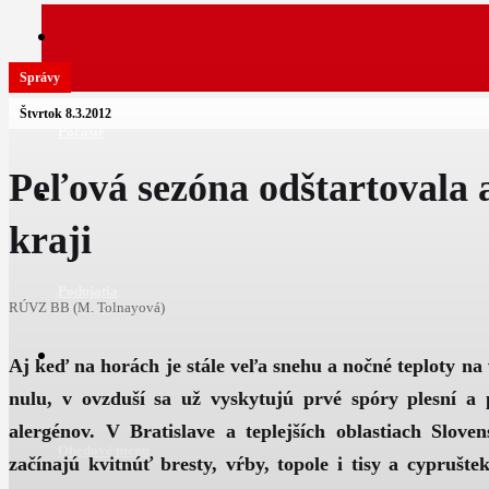
Správy
Štvrtok 8.3.2012
Počasie
Peľová sezóna odštartovala 
kraji
Podujatia
RÚVZ BB (M. Tolnayová)
Aj keď na horách je stále veľa snehu a nočné teploty na
nulu, v ovzduší sa už vyskytujú prvé spóry plesní a
alergénov. V Bratislave a teplejších oblastiach Sloven
Obedové menu
začínajú kvitnúť bresty, vŕby, topole i tisy a cypruš