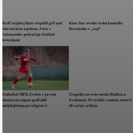
Kráľ ázijskej fúzie rozpálil gril nad
Kino Star uvedie českú komédiu
štiavnickým tajchom. A leto v
Dovolenka v „raji“
Salamandre pokračuje ďalšími
hviezdami
Futbalisti MFK Zvolen v prvom
Tragédia na ceste medzi Budčou a
domácom zápase podľahli
Zvolenom: Po zrážke s autom zomrel
niekdajšiemu prvoligistovi
46-ročný cyklista