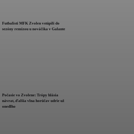
Futbalisti MFK Zvolen vstúpili do
sezóny remízou u nováčika v Galante
Počasie vo Zvolene: Trópy hlásia
návrat, ďalšia vlna horúčav udrie už
onedlho