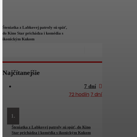
Šteniatka z Labkovej patroly sú späť,
do Kino Star prichádza i komédia s
ikonickým Kukom
Najčítanejšie
7 dní
72 hodín
7 dní
1.
Šteniatka z Labkovej patroly sú späť, do Kino
Star prichádza i komédia s ikonickým Kukom