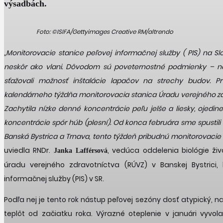
výsadbách.
Foto: ©ISIFA/Gettyimages Creative RM/altrendo
„Monitorovacie stanice peľovej informačnej služby ( PIS) na Sl
neskôr ako vlani. Dôvodom sú poveternostné podmienky – n
sťažovali možnosť inštalácie lapačov na strechy budov. Pr
kalendárneho týždňa monitorovacia stanica Úradu verejného zdra
Zachytila nízke denné koncentrácie peľu jelše a liesky, ojedin
koncentrácie spór húb (plesní). Od konca februára sme spustili
Banská Bystrica a Trnava, tento týždeň pribudnú monitorovacie st
uviedla RNDr.
, vedúca oddelenia biológie ži
Janka Lafférsová
úradu verejného zdravotníctva (RÚVZ) v Banskej Bystrici, 
informačnej služby (PIS) v SR.
Podľa nej je tento rok nástup peľovej sezóny dosť atypický, n
teplôt od začiatku roka. Výrazné oteplenie v januári vyvola