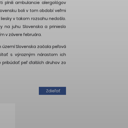
ti plnili ambulancie alergológov
vensku boli v tom období veľmi
u liesky v takom rozsahu nedošlo.
ky na juhu Slovenska a prinieslo
ím v závere februára.
m území Slovenska začala peľová
očítať s výrazným nárastom ich
 pribúdať peľ ďalších druhov zo
Zdieľať