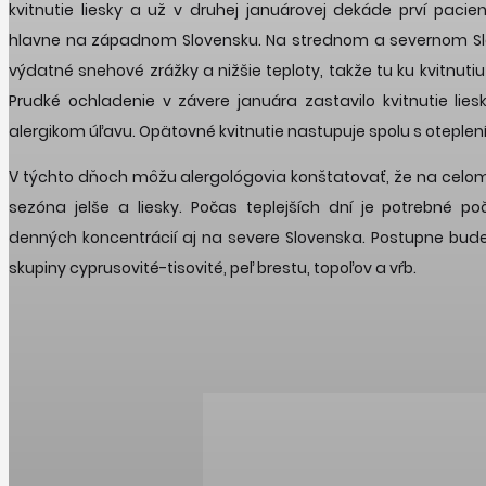
kvitnutie liesky a už v druhej januárovej dekáde prví pacien
hlavne na západnom Slovensku. Na strednom a severnom Slo
výdatné snehové zrážky a nižšie teploty, takže tu ku kvitnuti
Prudké ochladenie v závere januára zastavilo kvitnutie lies
alergikom úľavu. Opätovné kvitnutie nastupuje spolu s oteplen
V týchto dňoch môžu alergológovia konštatovať, že na celo
sezóna jelše a liesky. Počas teplejších dní je potrebné p
denných koncentrácií aj na severe Slovenska. Postupne bude
skupiny cyprusovité-tisovité, peľ brestu, topoľov a vŕb.