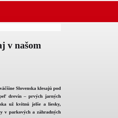
aj v našom
 väčšine Slovenska klesajú pod
 peľ drevín – prvých jarných
ska už kvitnú jelše a liesky,
teky v parkových a záhradných