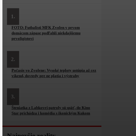
1.
FOTO: Futbalisti MFK Zvolen v prvom
domácom zápase podľahli niekdajšiemu
prvoligistovi
2.
Počasie vo Zvolene: Vysoké teploty ustúpia až cez
víkend, dovtedy pre ne platia i výstrahy
3.
Šteniatka z Labkovej patroly sú späť, do Kino
Star prichádza i komédia s ikonickým Kukom
Najnovšie reality