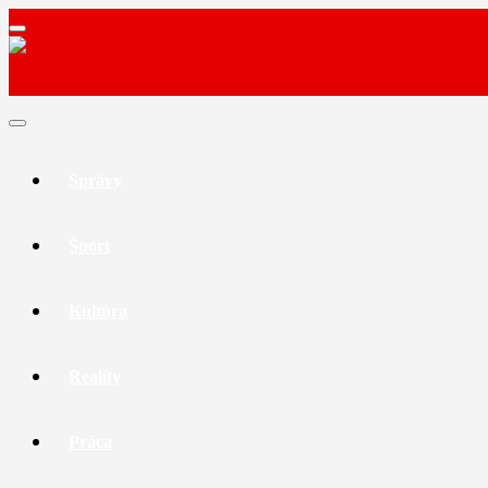
Správy
Šport
Kultúra
Reality
Práca