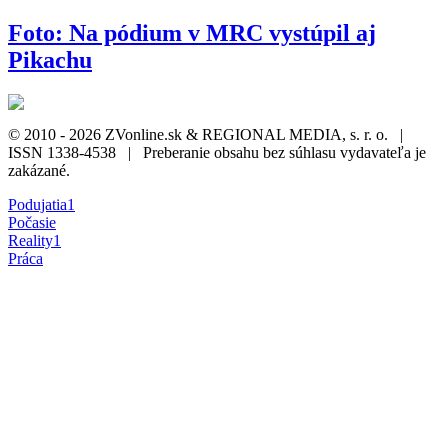
Foto: Na pódium v MRC vystúpil aj
Pikachu
© 2010 - 2026 ZVonline.sk & REGIONAL MEDIA, s. r. o. |
ISSN 1338-4538 | Preberanie obsahu bez súhlasu vydavateľa je
zakázané.
Podujatia
1
Počasie
Reality
1
Práca