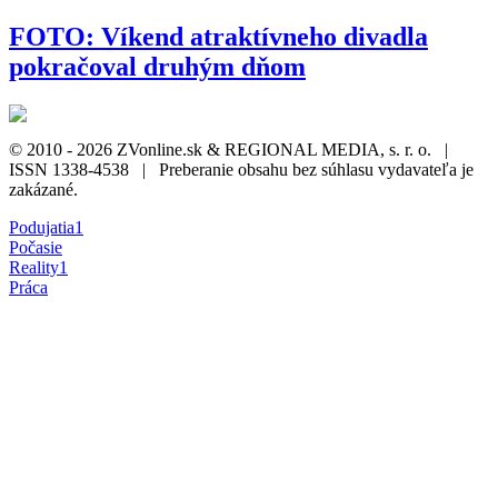
FOTO: Víkend atraktívneho divadla
pokračoval druhým dňom
© 2010 - 2026 ZVonline.sk & REGIONAL MEDIA, s. r. o. |
ISSN 1338-4538 | Preberanie obsahu bez súhlasu vydavateľa je
zakázané.
Podujatia
1
Počasie
Reality
1
Práca