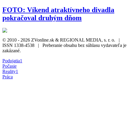
FOTO: Víkend atraktívneho divadla
pokračoval druhým dňom
© 2010 - 2026 ZVonline.sk & REGIONAL MEDIA, s. r. o. |
ISSN 1338-4538 | Preberanie obsahu bez súhlasu vydavateľa je
zakázané.
Podujatia
1
Počasie
Reality
1
Práca