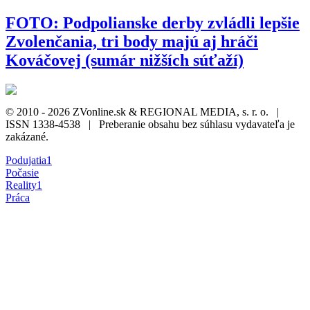
FOTO: Podpolianske derby zvládli lepšie
Zvolenčania, tri body majú aj hráči
Kováčovej (sumár nižších súťaží)
© 2010 - 2026 ZVonline.sk & REGIONAL MEDIA, s. r. o. |
ISSN 1338-4538 | Preberanie obsahu bez súhlasu vydavateľa je
zakázané.
Podujatia
1
Počasie
Reality
1
Práca