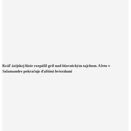
Kráľ ázijskej fúzie rozpálil gril nad štiavnickým tajchom. A leto v
Salamandre pokračuje ďalšími hviezdami