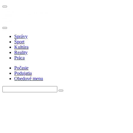
Správy
Šport
Kultúra
Reality
Práca
Počasie
Podujatia
Obedové menu