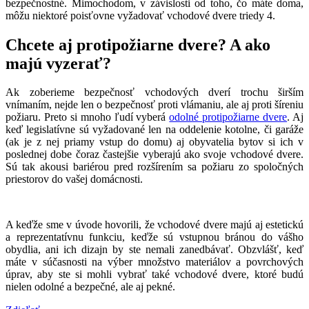
bezpečnostné. Mimochodom, v závislosti od toho, čo máte doma,
môžu niektoré poisťovne vyžadovať vchodové dvere triedy 4.
Chcete aj protipožiarne dvere? A ako
majú vyzerať?
Ak zoberieme bezpečnosť vchodových dverí trochu širším
vnímaním, nejde len o bezpečnosť proti vlámaniu, ale aj proti šíreniu
požiaru. Preto si mnoho ľudí vyberá
odolné protipožiarne dvere
. Aj
keď legislatívne sú vyžadované len na oddelenie kotolne, či garáže
(ak je z nej priamy vstup do domu) aj obyvatelia bytov si ich v
poslednej dobe čoraz častejšie vyberajú ako svoje vchodové dvere.
Sú tak akousi bariérou pred rozšírením sa požiaru zo spoločných
priestorov do vašej domácnosti.
A keďže sme v úvode hovorili, že vchodové dvere majú aj estetickú
a reprezentatívnu funkciu, keďže sú vstupnou bránou do vášho
obydlia, ani ich dizajn by ste nemali zanedbávať. Obzvlášť, keď
máte v súčasnosti na výber množstvo materiálov a povrchových
úprav, aby ste si mohli vybrať také vchodové dvere, ktoré budú
nielen odolné a bezpečné, ale aj pekné.