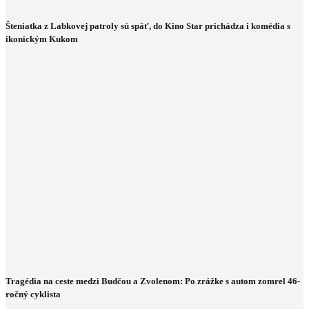
Šteniatka z Labkovej patroly sú späť, do Kino Star prichádza i komédia s
ikonickým Kukom
Tragédia na ceste medzi Budčou a Zvolenom: Po zrážke s autom zomrel 46-
ročný cyklista