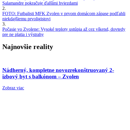
Salamandre pokračuje ďalšími hviezdami
2.
FOTO: Futbalisti MFK Zvolen v prvom domácom zápase podľahli
niekdajšiemu prvoligistovi
3.
Počasie vo Zvolene: Vysoké teploty ustúpia až cez víkend, dovtedy
pre ne platia i výstrahy
Najnovšie reality
Nádherný, kompletne novozrekonštruovaný 2-
izbový byt s balkónom – Zvolen
Zobraz viac