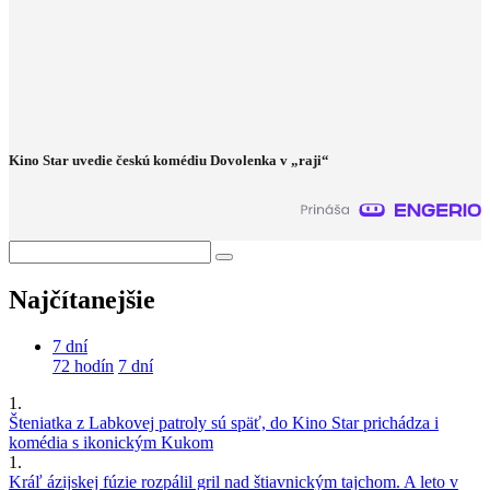
Kino Star uvedie českú komédiu Dovolenka v „raji“
Najčítanejšie
7 dní
72 hodín
7 dní
1.
Šteniatka z Labkovej patroly sú späť, do Kino Star prichádza i
komédia s ikonickým Kukom
1.
Kráľ ázijskej fúzie rozpálil gril nad štiavnickým tajchom. A leto v