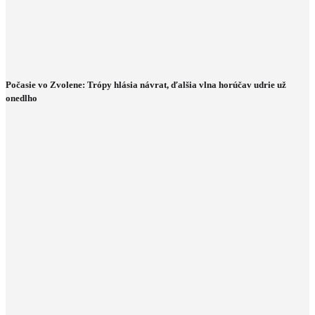
Počasie vo Zvolene: Trópy hlásia návrat, ďalšia vlna horúčav udrie už
onedlho