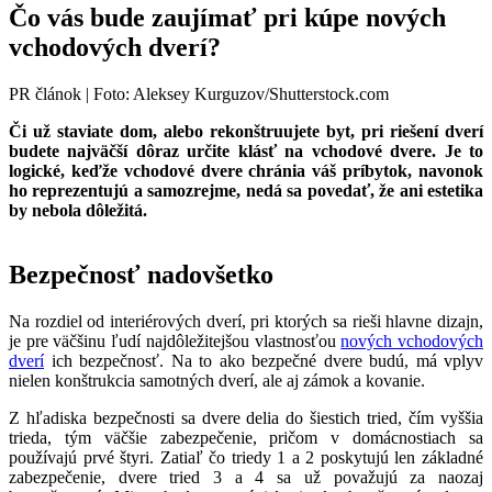
Čo vás bude zaujímať pri kúpe nových
vchodových dverí?
PR článok | Foto: Aleksey Kurguzov/Shutterstock.com
Či už staviate dom, alebo rekonštruujete byt, pri riešení dverí
budete najväčší dôraz určite klásť na vchodové dvere. Je to
logické, keďže vchodové dvere chránia váš príbytok, navonok
ho reprezentujú a samozrejme, nedá sa povedať, že ani estetika
by nebola dôležitá.
Bezpečnosť nadovšetko
Na rozdiel od interiérových dverí, pri ktorých sa rieši hlavne dizajn,
je pre väčšinu ľudí najdôležitejšou vlastnosťou
nových vchodových
dverí
ich bezpečnosť. Na to ako bezpečné dvere budú, má vplyv
nielen konštrukcia samotných dverí, ale aj zámok a kovanie.
Z hľadiska bezpečnosti sa dvere delia do šiestich tried, čím vyššia
trieda, tým väčšie zabezpečenie, pričom v domácnostiach sa
používajú prvé štyri. Zatiaľ čo triedy 1 a 2 poskytujú len základné
zabezpečenie, dvere tried 3 a 4 sa už považujú za naozaj