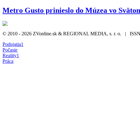
Metro Gusto prinieslo do Múzea vo Sväto
© 2010 - 2026 ZVonline.sk & REGIONAL MEDIA, s. r. o. | ISSN 1
Podujatia
1
Počasie
Reality
1
Práca