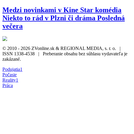
Medzi novinkami v Kine Star komédia
Niekto to rád v Plzni či dráma Posledná
večera
© 2010 - 2026 ZVonline.sk & REGIONAL MEDIA, s. r. o. |
ISSN 1338-4538 | Preberanie obsahu bez súhlasu vydavateľa je
zakázané.
Podujatia
1
Počasie
Reality
1
Práca