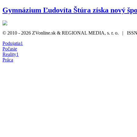
Gymnázium Ľudovíta Štúra získa nový špor
© 2010 - 2026 ZVonline.sk & REGIONAL MEDIA, s. r. o. | ISSN 1
Podujatia
1
Počasie
Reality
1
Práca