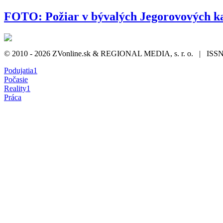
FOTO: Požiar v bývalých Jegorovových k
© 2010 - 2026 ZVonline.sk & REGIONAL MEDIA, s. r. o. | ISSN 1
Podujatia
1
Počasie
Reality
1
Práca