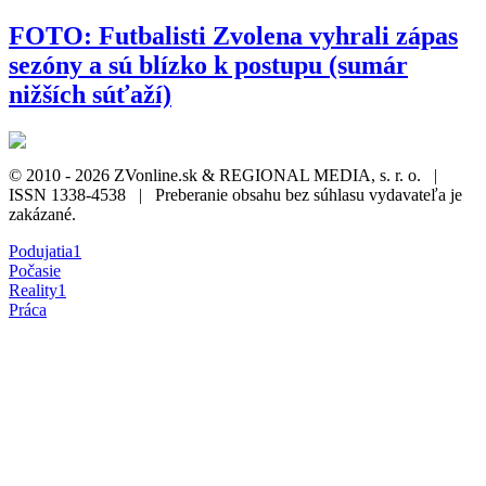
FOTO: Futbalisti Zvolena vyhrali zápas
sezóny a sú blízko k postupu (sumár
nižších súťaží)
© 2010 - 2026 ZVonline.sk & REGIONAL MEDIA, s. r. o. |
ISSN 1338-4538 | Preberanie obsahu bez súhlasu vydavateľa je
zakázané.
Podujatia
1
Počasie
Reality
1
Práca