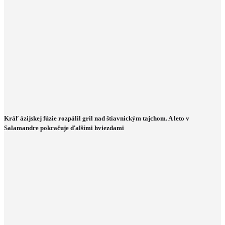
Kráľ ázijskej fúzie rozpálil gril nad štiavnickým tajchom. A leto v
Salamandre pokračuje ďalšími hviezdami