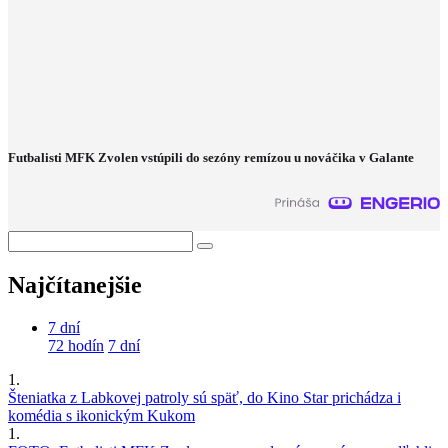
Futbalisti MFK Zvolen vstúpili do sezóny remízou u nováčika v Galante
Najčítanejšie
7 dní
72 hodín
7 dní
1.
Šteniatka z Labkovej patroly sú späť, do Kino Star prichádza i
komédia s ikonickým Kukom
1.