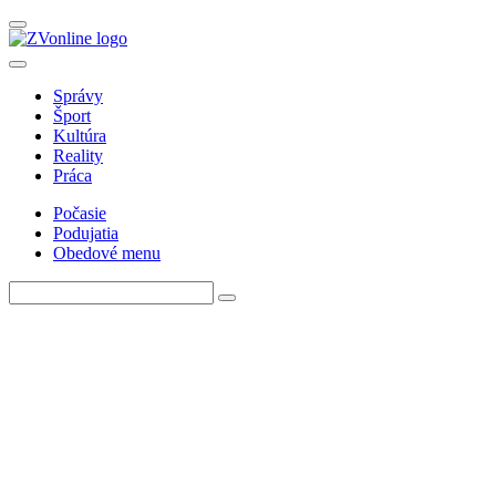
Správy
Šport
Kultúra
Reality
Práca
Počasie
Podujatia
Obedové menu