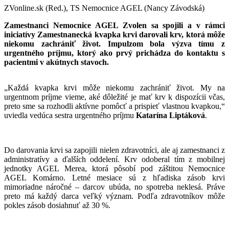
ZVonline.sk (Red.), TS Nemocnice AGEL (Nancy Závodská)
Zamestnanci Nemocnice AGEL Zvolen sa spojili a v rámci
iniciatívy Zamestnanecká kvapka krvi darovali krv, ktorá môže
niekomu zachrániť život. Impulzom bola výzva tímu z
urgentného príjmu, ktorý ako prvý prichádza do kontaktu s
pacientmi v akútnych stavoch.
„Každá kvapka krvi môže niekomu zachrániť život. My na
urgentnom príjme vieme, aké dôležité je mať krv k dispozícii včas,
preto sme sa rozhodli aktívne pomôcť a prispieť vlastnou kvapkou,“
uviedla vedúca sestra urgentného príjmu
Katarína Liptáková
.
Do darovania krvi sa zapojili nielen zdravotníci, ale aj zamestnanci z
administratívy a ďalších oddelení. Krv odoberal tím z mobilnej
jednotky AGEL Merea, ktorá pôsobí pod záštitou Nemocnice
AGEL Komárno. Letné mesiace sú z hľadiska zásob krvi
mimoriadne náročné – darcov ubúda, no spotreba neklesá. Práve
preto má každý darca veľký význam. Podľa zdravotníkov môže
pokles zásob dosiahnuť až 30 %.