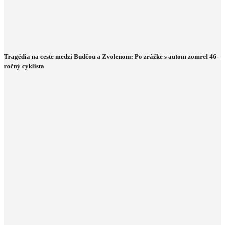
Tragédia na ceste medzi Budčou a Zvolenom: Po zrážke s autom zomrel 46-
ročný cyklista