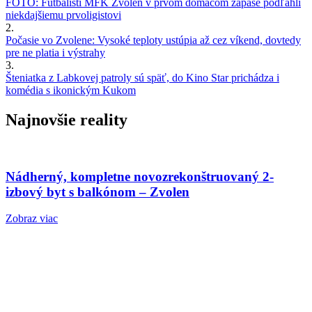
FOTO: Futbalisti MFK Zvolen v prvom domácom zápase podľahli
niekdajšiemu prvoligistovi
2.
Počasie vo Zvolene: Vysoké teploty ustúpia až cez víkend, dovtedy
pre ne platia i výstrahy
3.
Šteniatka z Labkovej patroly sú späť, do Kino Star prichádza i
komédia s ikonickým Kukom
Najnovšie reality
Nádherný, kompletne novozrekonštruovaný 2-
izbový byt s balkónom – Zvolen
Zobraz viac