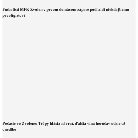
Futbalisti MFK Zvolen v prvom domácom zápase podľahli niekdajšiemu
prvoligistovi
Počasie vo Zvolene: Trópy hlásia návrat, ďalšia vlna horúčav udrie už
onedlho