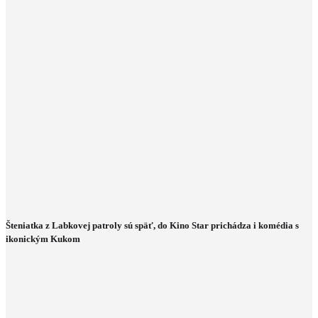
Šteniatka z Labkovej patroly sú späť, do Kino Star prichádza i komédia s
ikonickým Kukom