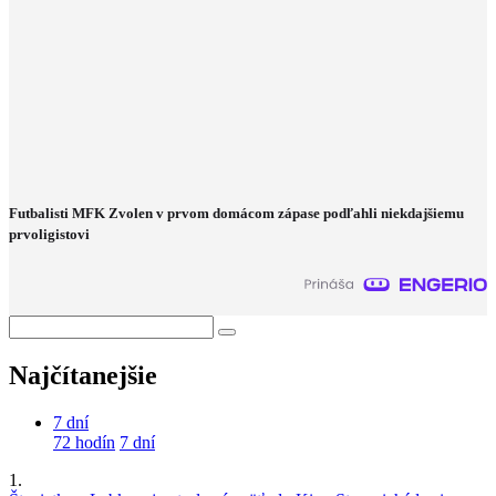
Futbalisti MFK Zvolen v prvom domácom zápase podľahli niekdajšiemu
prvoligistovi
Najčítanejšie
7 dní
72 hodín
7 dní
1.