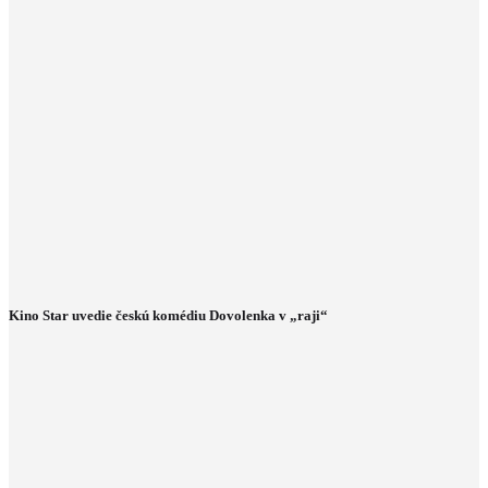
Kino Star uvedie českú komédiu Dovolenka v „raji“