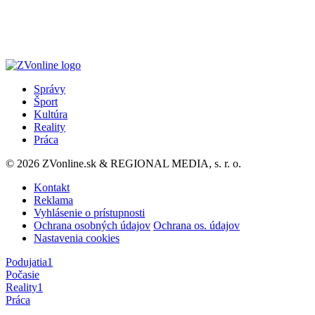
Správy
Šport
Kultúra
Reality
Práca
© 2026 ZVonline.sk & REGIONAL MEDIA, s. r. o.
Kontakt
Reklama
Vyhlásenie o prístupnosti
Ochrana osobných údajov
Ochrana os. údajov
Nastavenia cookies
Podujatia
1
Počasie
Reality
1
Práca