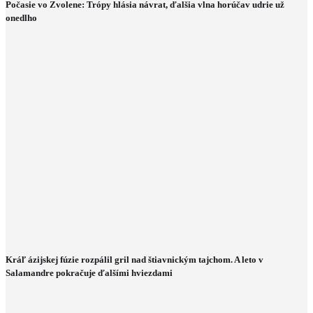
Počasie vo Zvolene: Trópy hlásia návrat, ďalšia vlna horúčav udrie už
onedlho
Kráľ ázijskej fúzie rozpálil gril nad štiavnickým tajchom. A leto v
Salamandre pokračuje ďalšími hviezdami