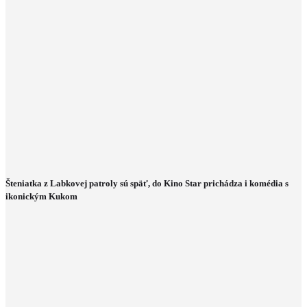
Šteniatka z Labkovej patroly sú späť, do Kino Star prichádza i komédia s
ikonickým Kukom