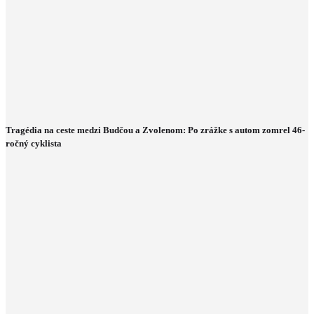
Tragédia na ceste medzi Budčou a Zvolenom: Po zrážke s autom zomrel 46-
ročný cyklista