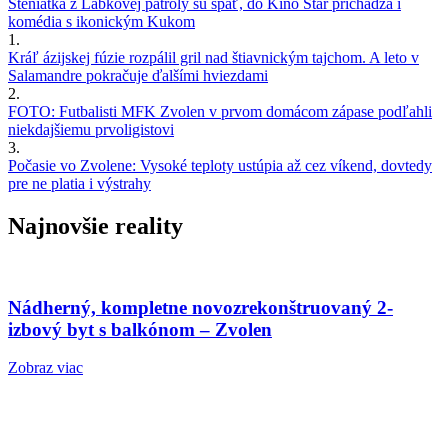
Šteniatka z Labkovej patroly sú späť, do Kino Star prichádza i
komédia s ikonickým Kukom
1.
Kráľ ázijskej fúzie rozpálil gril nad štiavnickým tajchom. A leto v
Salamandre pokračuje ďalšími hviezdami
2.
FOTO: Futbalisti MFK Zvolen v prvom domácom zápase podľahli
niekdajšiemu prvoligistovi
3.
Počasie vo Zvolene: Vysoké teploty ustúpia až cez víkend, dovtedy
pre ne platia i výstrahy
Najnovšie reality
Nádherný, kompletne novozrekonštruovaný 2-
izbový byt s balkónom – Zvolen
Zobraz viac