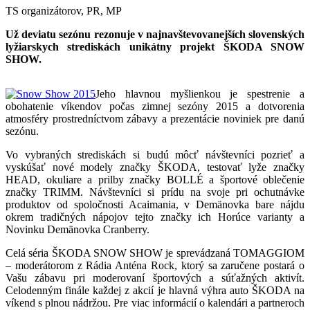
TS organizátorov, PR, MP
Už deviatu sezónu rezonuje v najnavštevovanejších slovenských
lyžiarskych strediskách unikátny projekt ŠKODA SNOW
SHOW.
Jeho hlavnou myšlienkou je spestrenie a
obohatenie víkendov počas zimnej sezóny 2015 a dotvorenia
atmosféry prostredníctvom zábavy a prezentácie noviniek pre danú
sezónu.
Vo vybraných strediskách si budú môcť návštevníci pozrieť a
vyskúšať nové modely značky ŠKODA, testovať lyže značky
HEAD, okuliare a prilby značky BOLLÉ a športové oblečenie
značky TRIMM. Návštevníci si prídu na svoje pri ochutnávke
produktov od spoločnosti Acaimania, v Demänovka bare nájdu
okrem tradičných nápojov tejto značky ich Horúce varianty a
Novinku Demänovka Cranberry.
Celá séria ŠKODA SNOW SHOW je sprevádzaná TOMAGGIOM
– moderátorom z Rádia Anténa Rock, ktorý sa zaručene postará o
Vašu zábavu pri moderovaní športových a súťažných aktivít.
Celodenným finále každej z akcií je hlavná výhra auto ŠKODA na
víkend s plnou nádržou. Pre viac informácií o kalendári a partneroch