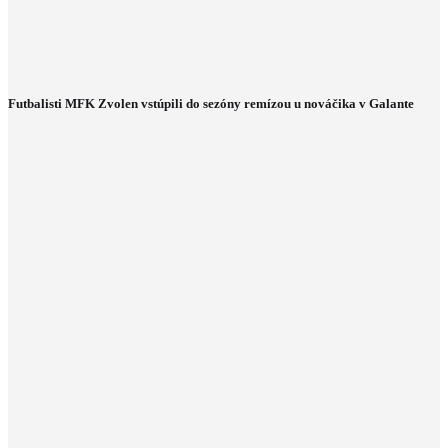
Futbalisti MFK Zvolen vstúpili do sezóny remízou u nováčika v Galante