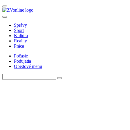
Správy
Šport
Kultúra
Reality
Práca
Počasie
Podujatia
Obedové menu