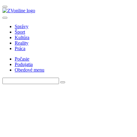
Správy
Šport
Kultúra
Reality
Práca
Počasie
Podujatia
Obedové menu