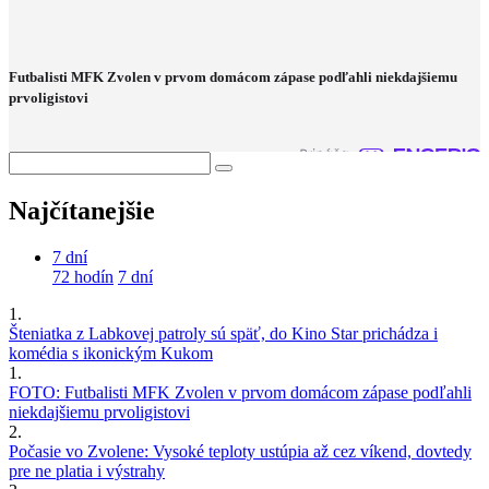
Futbalisti MFK Zvolen v prvom domácom zápase podľahli niekdajšiemu
prvoligistovi
Najčítanejšie
7 dní
72 hodín
7 dní
1.
Šteniatka z Labkovej patroly sú späť, do Kino Star prichádza i
komédia s ikonickým Kukom
1.
FOTO: Futbalisti MFK Zvolen v prvom domácom zápase podľahli
niekdajšiemu prvoligistovi
2.
Počasie vo Zvolene: Vysoké teploty ustúpia až cez víkend, dovtedy
pre ne platia i výstrahy