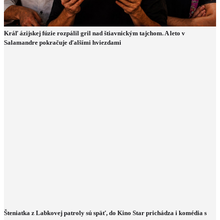
Kráľ ázijskej fúzie rozpálil gril nad štiavnickým tajchom. A leto v
Salamandre pokračuje ďalšími hviezdami
Šteniatka z Labkovej patroly sú späť, do Kino Star prichádza i komédia s