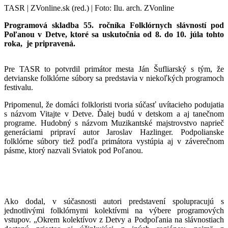
TASR | ZVonline.sk (red.) | Foto: Ilu. arch. ZVonline
Programová skladba 55. ročníka Folklórnych slávností pod
Poľanou v Detve, ktoré sa uskutočnia od 8. do 10. júla tohto
roka, je pripravená.
Pre TASR to potvrdil primátor mesta Ján Šufliarský s tým, že
detvianske folklórne súbory sa predstavia v niekoľkých programoch
festivalu.
Pripomenul, že domáci folkloristi tvoria súčasť uvítacieho podujatia
s názvom Vitajte v Detve. Ďalej budú v detskom a aj tanečnom
programe. Hudobný s názvom Muzikantské majstrovstvo naprieč
generáciami pripraví autor Jaroslav Hazlinger. Podpolianske
folklórne súbory tiež podľa primátora vystúpia aj v záverečnom
pásme, ktorý nazvali Sviatok pod Poľanou.
Ako dodal, v súčasnosti autori predstavení spolupracujú s
jednotlivými folklórnymi kolektívmi na výbere programových
vstupov. „Okrem kolektívov z Detvy a Podpoľania na slávnostiach