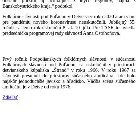
dostanú priestor aj účinkujúci z iných regiónov, najmä z
Banskobystrického kraja,“ podotkol.
Folklórne slávnosti pod Poľanou v Detve sa v roku 2020 a ani vlani
pre pandémiu nového koronavírusu neuskutočnili. Jubilejný 55.
ročník sa tento rok uskutoční 8. až 10. júla. Pre TASR to uviedla
predsedníčka programovej rady slávností Anna Ostrihoňová.
Prvý ročník Podpolianskych folklórnych slávností, v súčasnosti
Folklórnych slávností pod Poľanou, sa uskutočnil v priestoroch
detvianskeho kúpaliska „Štrand“ v roku 1966. V roku 1967 sa
slávnosti presunuli do priestorov súčasného amfiteátra, kde bolo
najskôr jednoduchšie javisko a hľadisko. Väčšia scéna súčasného
amfiteátra je v Detve od roku 1976.
Zdieľať