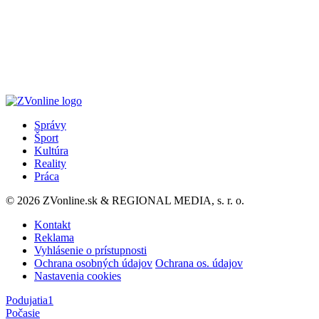
Správy
Šport
Kultúra
Reality
Práca
© 2026 ZVonline.sk & REGIONAL MEDIA, s. r. o.
Kontakt
Reklama
Vyhlásenie o prístupnosti
Ochrana osobných údajov
Ochrana os. údajov
Nastavenia cookies
Podujatia
1
Počasie