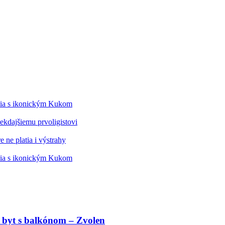
édia s ikonickým Kukom
kdajšiemu prvoligistovi
 ne platia i výstrahy
édia s ikonickým Kukom
 byt s balkónom – Zvolen