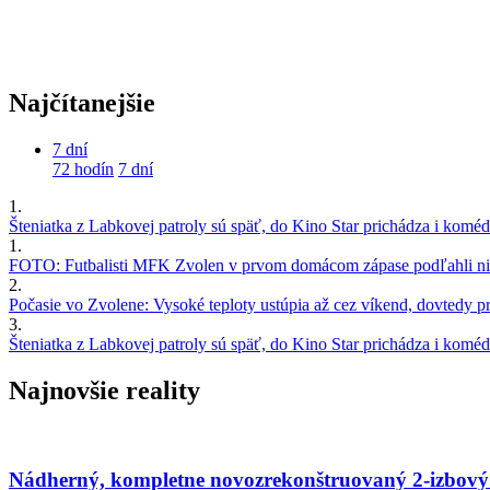
Najčítanejšie
7 dní
72 hodín
7 dní
1.
Šteniatka z Labkovej patroly sú späť, do Kino Star prichádza i kom
1.
FOTO: Futbalisti MFK Zvolen v prvom domácom zápase podľahli nie
2.
Počasie vo Zvolene: Vysoké teploty ustúpia až cez víkend, dovtedy pre
3.
Šteniatka z Labkovej patroly sú späť, do Kino Star prichádza i kom
Najnovšie reality
Nádherný, kompletne novozrekonštruovaný 2-izbový