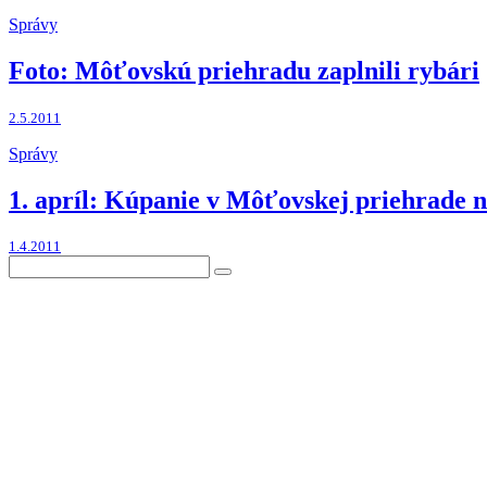
Správy
Foto: Môťovskú priehradu zaplnili rybári
2.5.2011
Správy
1. apríl: Kúpanie v Môťovskej priehrade na
1.4.2011