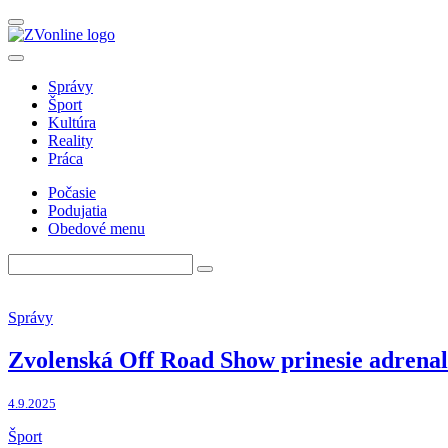
Správy
Šport
Kultúra
Reality
Práca
Počasie
Podujatia
Obedové menu
Správy
Zvolenská Off Road Show prinesie adrenal
4.9.2025
Šport