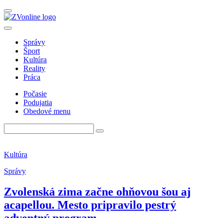
Správy
Šport
Kultúra
Reality
Práca
Počasie
Podujatia
Obedové menu
Kultúra
Správy
Zvolenská zima začne ohňovou šou aj
acapellou. Mesto pripravilo pestrý
adventný program