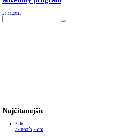
21.11.2025
Najčítanejšie
7 dní
72 hodín
7 dní