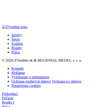
Správy
Šport
Kultúra
Reality
Práca
© 2026 ZVonline.sk & REGIONAL MEDIA, s. r. o.
Kontakt
Reklama
Vyhlásenie o prístupnosti
Ochrana osobných údajov
Ochrana os. údajov
Nastavenia cookies
Podujatia
1
Počasie
Reality
1
Práca