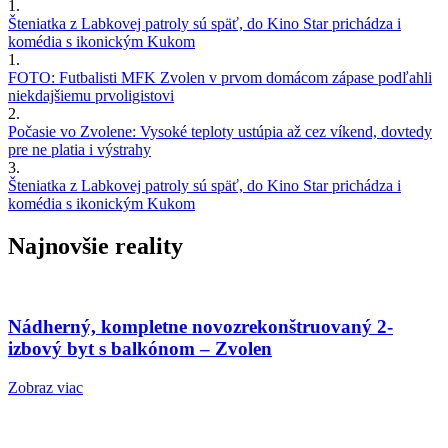
1.
Šteniatka z Labkovej patroly sú späť, do Kino Star prichádza i
komédia s ikonickým Kukom
1.
FOTO: Futbalisti MFK Zvolen v prvom domácom zápase podľahli
niekdajšiemu prvoligistovi
2.
Počasie vo Zvolene: Vysoké teploty ustúpia až cez víkend, dovtedy
pre ne platia i výstrahy
3.
Šteniatka z Labkovej patroly sú späť, do Kino Star prichádza i
komédia s ikonickým Kukom
Najnovšie reality
Nádherný, kompletne novozrekonštruovaný 2-
izbový byt s balkónom – Zvolen
Zobraz viac