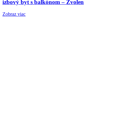
izbový byt s balkónom – Zvolen
Zobraz viac