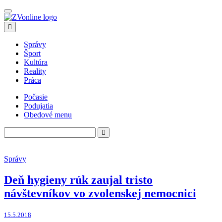
Správy
Šport
Kultúra
Reality
Práca
Počasie
Podujatia
Obedové menu
Správy
Deň hygieny rúk zaujal tristo
návštevníkov vo zvolenskej nemocnici
15.5.2018