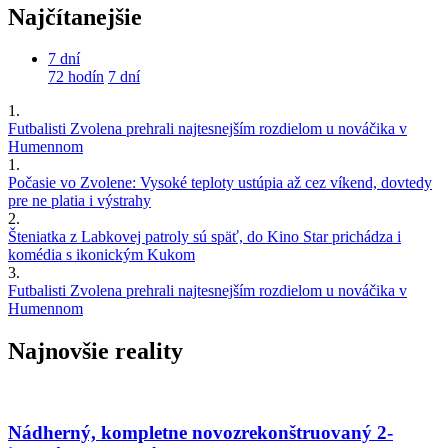
Najčítanejšie
7 dní
72 hodín
7 dní
1.
Futbalisti Zvolena prehrali najtesnejším rozdielom u nováčika v
Humennom
1.
Počasie vo Zvolene: Vysoké teploty ustúpia až cez víkend, dovtedy
pre ne platia i výstrahy
2.
Šteniatka z Labkovej patroly sú späť, do Kino Star prichádza i
komédia s ikonickým Kukom
3.
Futbalisti Zvolena prehrali najtesnejším rozdielom u nováčika v
Humennom
Najnovšie reality
Nádherný, kompletne novozrekonštruovaný 2-