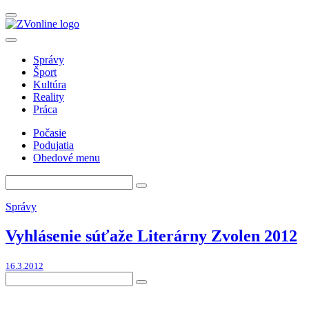
Správy
Šport
Kultúra
Reality
Práca
Počasie
Podujatia
Obedové menu
Správy
Vyhlásenie súťaže Literárny Zvolen 2012
16.3.2012