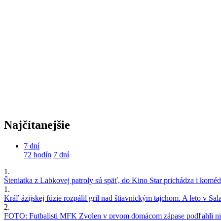
Najčítanejšie
7 dní
72 hodín
7 dní
1.
Šteniatka z Labkovej patroly sú späť, do Kino Star prichádza i kom
1.
Kráľ ázijskej fúzie rozpálil gril nad štiavnickým tajchom. A leto v S
2.
FOTO: Futbalisti MFK Zvolen v prvom domácom zápase podľahli nie