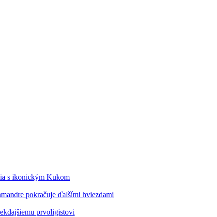
édia s ikonickým Kukom
alamandre pokračuje ďalšími hviezdami
kdajšiemu prvoligistovi