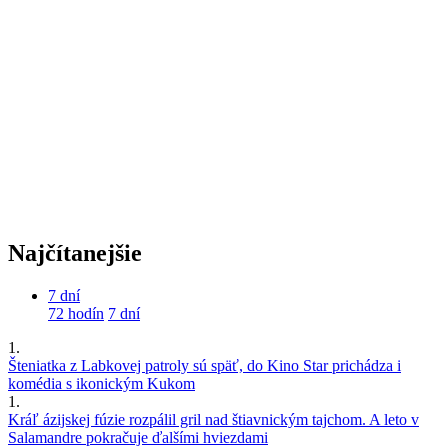
Najčítanejšie
7 dní
72 hodín
7 dní
1.
Šteniatka z Labkovej patroly sú späť, do Kino Star prichádza i
komédia s ikonickým Kukom
1.
Kráľ ázijskej fúzie rozpálil gril nad štiavnickým tajchom. A leto v
Salamandre pokračuje ďalšími hviezdami