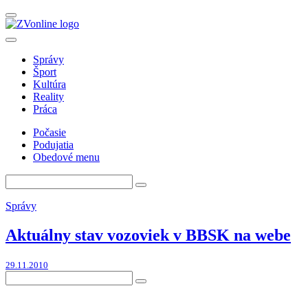
Správy
Šport
Kultúra
Reality
Práca
Počasie
Podujatia
Obedové menu
Správy
Aktuálny stav vozoviek v BBSK na webe
29.11.2010