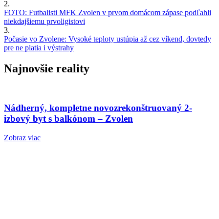
2.
FOTO: Futbalisti MFK Zvolen v prvom domácom zápase podľahli
niekdajšiemu prvoligistovi
3.
Počasie vo Zvolene: Vysoké teploty ustúpia až cez víkend, dovtedy
pre ne platia i výstrahy
Najnovšie reality
Nádherný, kompletne novozrekonštruovaný 2-
izbový byt s balkónom – Zvolen
Zobraz viac