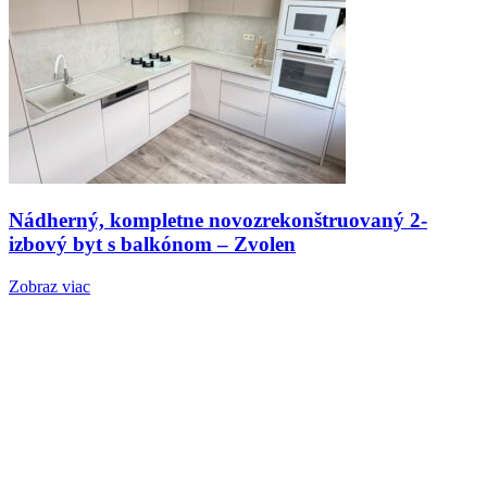
Nádherný, kompletne novozrekonštruovaný 2-
izbový byt s balkónom – Zvolen
Zobraz viac