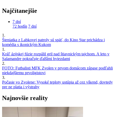
Najčítanejšie
7 dní
72 hodín
7 dní
1.
Šteniatka z Labkovej patroly sú späť, do Kino Star prichádza i
komédia s ikonickým Kukom
1.
Kráľ ázijskej fúzie rozpálil gril nad štiavnickým tajchom. A leto v
Salamandre pokračuje ďalšími hviezdami
2.
FOTO: Futbalisti MFK Zvolen v prvom domácom zápase podľahli
niekdajšiemu prvoligistovi
3.
Počasie vo Zvolene: Vysoké teploty ustúpia až cez víkend, dovtedy
pre ne platia i výstrahy
Najnovšie reality