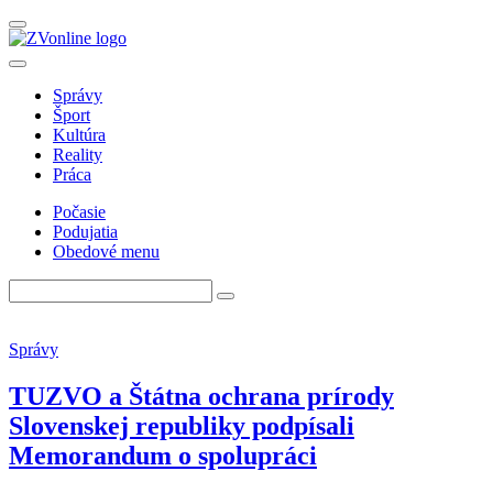
Správy
Šport
Kultúra
Reality
Práca
Počasie
Podujatia
Obedové menu
Správy
TUZVO a Štátna ochrana prírody
Slovenskej republiky podpísali
Memorandum o spolupráci