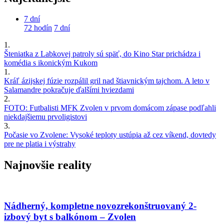
7 dní
72 hodín
7 dní
1.
Šteniatka z Labkovej patroly sú späť, do Kino Star prichádza i
komédia s ikonickým Kukom
1.
Kráľ ázijskej fúzie rozpálil gril nad štiavnickým tajchom. A leto v
Salamandre pokračuje ďalšími hviezdami
2.
FOTO: Futbalisti MFK Zvolen v prvom domácom zápase podľahli
niekdajšiemu prvoligistovi
3.
Počasie vo Zvolene: Vysoké teploty ustúpia až cez víkend, dovtedy
pre ne platia i výstrahy
Najnovšie reality
Nádherný, kompletne novozrekonštruovaný 2-
izbový byt s balkónom – Zvolen