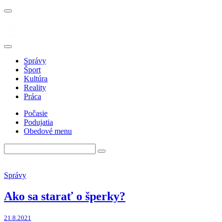
Správy
Šport
Kultúra
Reality
Práca
Počasie
Podujatia
Obedové menu
Správy
Ako sa starať o šperky?
21.8.2021