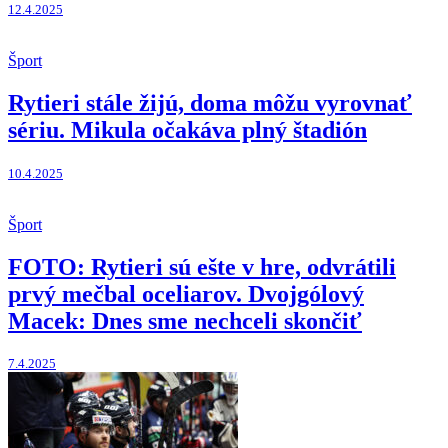
12.4.2025
Šport
Rytieri stále žijú, doma môžu vyrovnať
sériu. Mikula očakáva plný štadión
10.4.2025
Šport
FOTO: Rytieri sú ešte v hre, odvrátili
prvý mečbal oceliarov. Dvojgólový
Macek: Dnes sme nechceli skončiť
7.4.2025