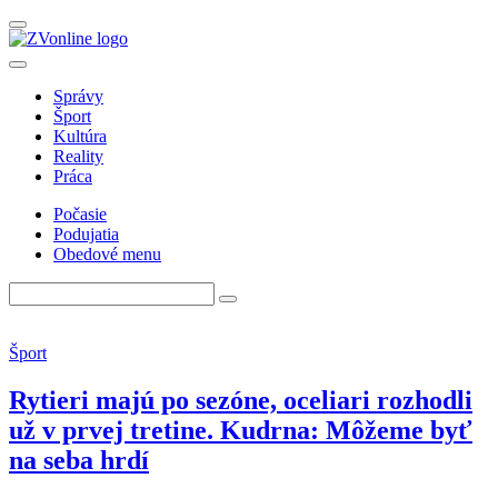
Správy
Šport
Kultúra
Reality
Práca
Počasie
Podujatia
Obedové menu
Šport
Rytieri majú po sezóne, oceliari rozhodli
už v prvej tretine. Kudrna: Môžeme byť
na seba hrdí