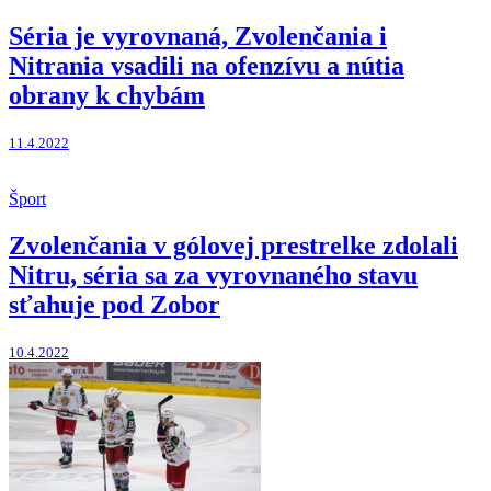
Séria je vyrovnaná, Zvolenčania i
Nitrania vsadili na ofenzívu a nútia
obrany k chybám
11.4.2022
Šport
Zvolenčania v gólovej prestrelke zdolali
Nitru, séria sa za vyrovnaného stavu
sťahuje pod Zobor
10.4.2022