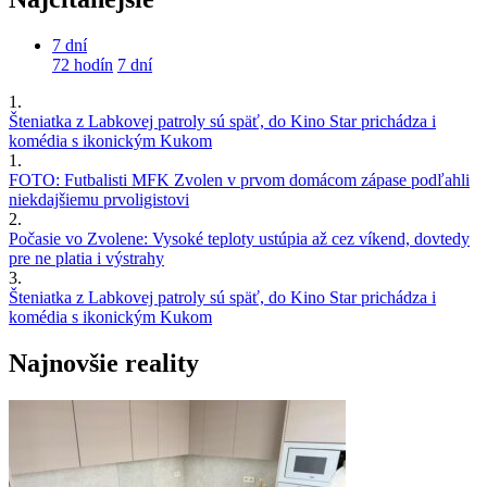
7 dní
72 hodín
7 dní
1.
Šteniatka z Labkovej patroly sú späť, do Kino Star prichádza i
komédia s ikonickým Kukom
1.
FOTO: Futbalisti MFK Zvolen v prvom domácom zápase podľahli
niekdajšiemu prvoligistovi
2.
Počasie vo Zvolene: Vysoké teploty ustúpia až cez víkend, dovtedy
pre ne platia i výstrahy
3.
Šteniatka z Labkovej patroly sú späť, do Kino Star prichádza i
komédia s ikonickým Kukom
Najnovšie reality