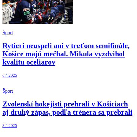
Šport
Rytieri neuspeli ani v treťom semifinále,
Košice majú mečbal. Mikula vyzdvihol
kvalitu oceliarov
6.4.2025
Šport
Zvolenskí hokejisti prehrali v Košiciach
aj druhý zápas, podľa trénera sa prebrali
3.4.2025