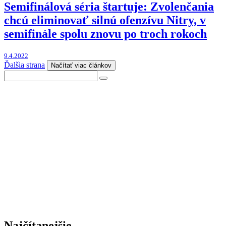
Semifinálová séria štartuje: Zvolenčania
chcú eliminovať silnú ofenzívu Nitry, v
semifinále spolu znovu po troch rokoch
9.4.2022
Ďalšia strana
Načítať viac článkov
Najčítanejšie