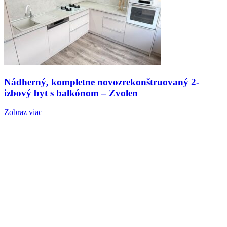
Nádherný, kompletne novozrekonštruovaný 2-
izbový byt s balkónom – Zvolen
Zobraz viac