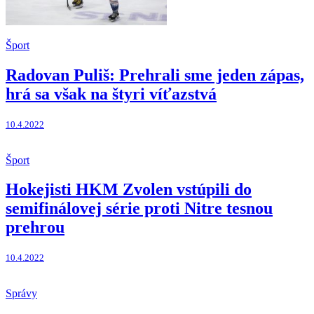
Šport
Radovan Puliš: Prehrali sme jeden zápas,
hrá sa však na štyri víťazstvá
10.4.2022
Šport
Hokejisti HKM Zvolen vstúpili do
semifinálovej série proti Nitre tesnou
prehrou
10.4.2022
Správy