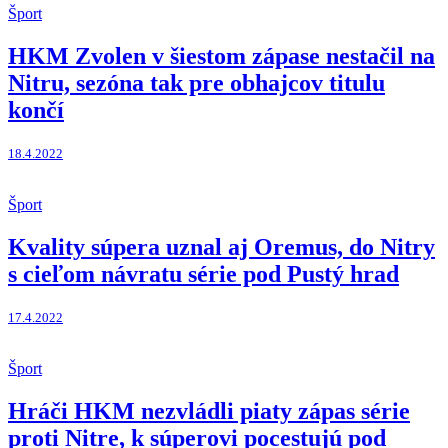
Šport
HKM Zvolen v šiestom zápase nestačil na
Nitru, sezóna tak pre obhajcov titulu
končí
18.4.2022
Šport
Kvality súpera uznal aj Oremus, do Nitry
s cieľom návratu série pod Pustý hrad
17.4.2022
Šport
Hráči HKM nezvládli piaty zápas série
proti Nitre, k súperovi pocestujú pod