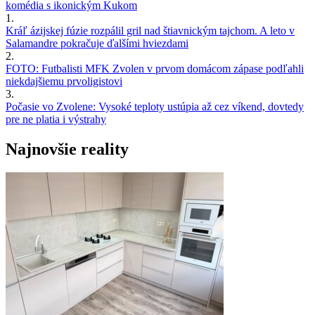
komédia s ikonickým Kukom
1.
Kráľ ázijskej fúzie rozpálil gril nad štiavnickým tajchom. A leto v
Salamandre pokračuje ďalšími hviezdami
2.
FOTO: Futbalisti MFK Zvolen v prvom domácom zápase podľahli
niekdajšiemu prvoligistovi
3.
Počasie vo Zvolene: Vysoké teploty ustúpia až cez víkend, dovtedy
pre ne platia i výstrahy
Najnovšie reality