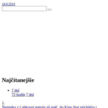
24.8.2016
Najčítanejšie
7 dní
72 hodín
7 dní
1.
Šteniatka z Labkovej patroly sú späť, do Kino Star prichádza i