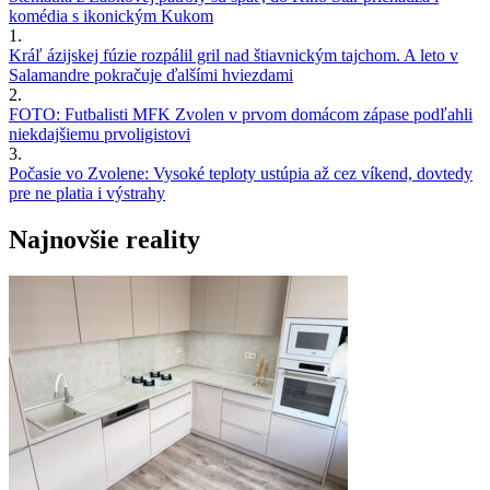
komédia s ikonickým Kukom
1.
Kráľ ázijskej fúzie rozpálil gril nad štiavnickým tajchom. A leto v
Salamandre pokračuje ďalšími hviezdami
2.
FOTO: Futbalisti MFK Zvolen v prvom domácom zápase podľahli
niekdajšiemu prvoligistovi
3.
Počasie vo Zvolene: Vysoké teploty ustúpia až cez víkend, dovtedy
pre ne platia i výstrahy
Najnovšie reality