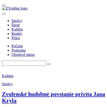
Správy
Šport
Kultúra
Reality
Práca
Počasie
Podujatia
Obedové menu
Kultúra
Správy
Zvolenské hudobné povstanie privíta Jana
Kryla