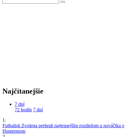
Najčítanejšie
7 dní
72 hodín
7 dní
1.
Futbalisti Zvolena prehrali najtesnejším rozdielom u nováčika v
Humennom
2.