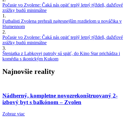
Počasie vo Zvolene: Čaká nás opäť teplý letný týždeň, dažďové
zrážky budú minimálne
1.
Futbalisti Zvolena prehrali najtesnejším rozdielom u nováčika v
Humennom
2.
Počasie vo Zvolene: Čaká nás opäť teplý letný týždeň, dažďové
zrážky budú minimálne
3.
Šteniatka z Labkovej patroly sú späť, do Kino Star prichádza i
komédia s ikonickým Kukom
Najnovšie reality
Nádherný, kompletne novozrekonštruovaný 2-
izbový byt s balkónom – Zvolen
Zobraz viac