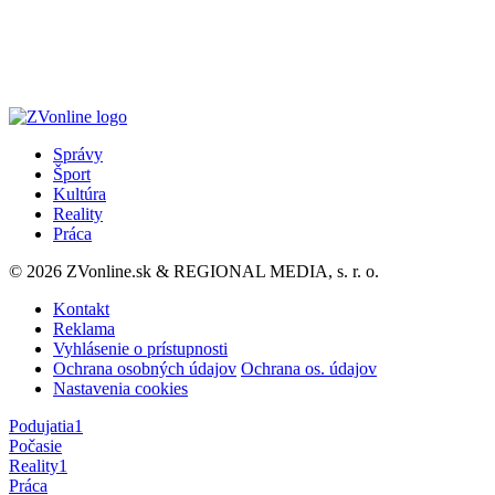
Správy
Šport
Kultúra
Reality
Práca
© 2026 ZVonline.sk & REGIONAL MEDIA, s. r. o.
Kontakt
Reklama
Vyhlásenie o prístupnosti
Ochrana osobných údajov
Ochrana os. údajov
Nastavenia cookies
Podujatia
1
Počasie
Reality
1
Práca