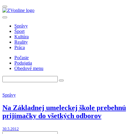
Správy
Šport
Kultúra
Reality
Práca
Počasie
Podujatia
Obedové menu
Správy
Na Základnej umeleckej škole prebehnú
prijímačky do všetkých odborov
30.5.2012