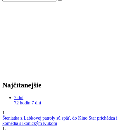
Najčítanejšie
7 dní
72 hodín
7 dní
1.
Šteniatka z Labkovej patroly sú späť, do Kino Star prichádza i
komédia s ikonickým Kukom
1.