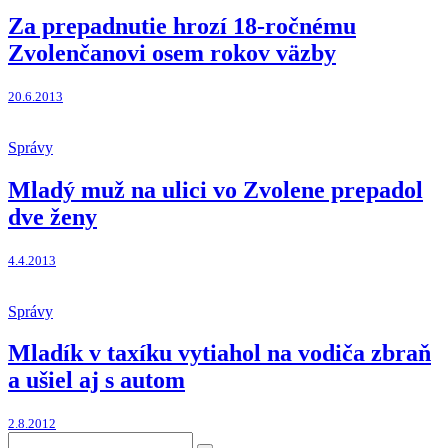
Za prepadnutie hrozí 18-ročnému
Zvolenčanovi osem rokov väzby
20.6.2013
Správy
Mladý muž na ulici vo Zvolene prepadol
dve ženy
4.4.2013
Správy
Mladík v taxíku vytiahol na vodiča zbraň
a ušiel aj s autom
2.8.2012