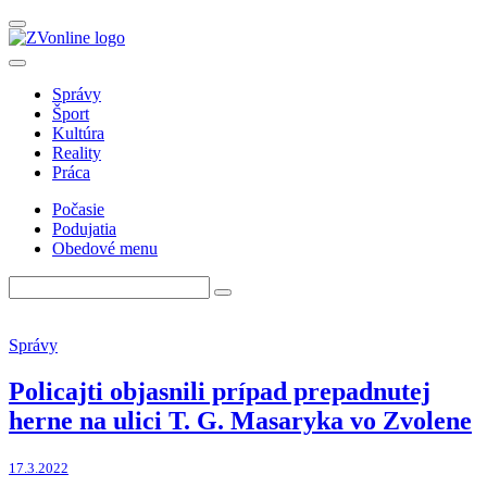
Správy
Šport
Kultúra
Reality
Práca
Počasie
Podujatia
Obedové menu
Správy
Policajti objasnili prípad prepadnutej
herne na ulici T. G. Masaryka vo Zvolene
17.3.2022