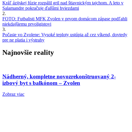
Kráľ ázijskej fúzie rozpálil gril nad štiavnickým tajchom. A leto v
Salamandre pokračuje ďalšími hviezdami
2.
FOTO: Futbalisti MFK Zvolen v prvom domácom zápase podľahli
niekdajšiemu prvoligistovi
3.
Počasie vo Zvolene: Vysoké teploty ustúpia až cez víkend, dovtedy
pre ne platia i výstrahy
Najnovšie reality
Nádherný, kompletne novozrekonštruovaný 2-
izbový byt s balkónom – Zvolen
Zobraz viac