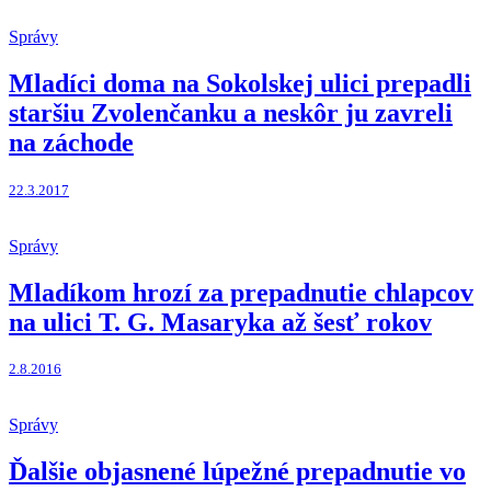
Správy
Mladíci doma na Sokolskej ulici prepadli
staršiu Zvolenčanku a neskôr ju zavreli
na záchode
22.3.2017
Správy
Mladíkom hrozí za prepadnutie chlapcov
na ulici T. G. Masaryka až šesť rokov
2.8.2016
Správy
Ďalšie objasnené lúpežné prepadnutie vo