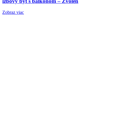
izbový byt s balkónom – Zvolen
Zobraz viac