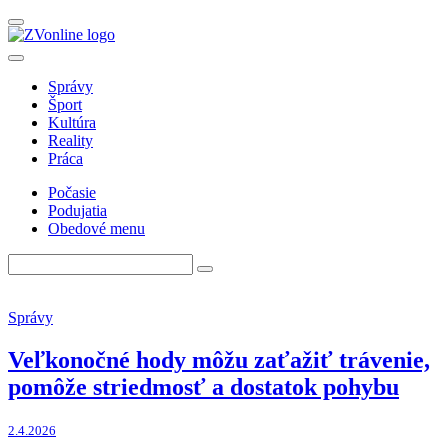
Správy
Šport
Kultúra
Reality
Práca
Počasie
Podujatia
Obedové menu
Správy
Veľkonočné hody môžu zaťažiť trávenie,
pomôže striedmosť a dostatok pohybu
2.4.2026