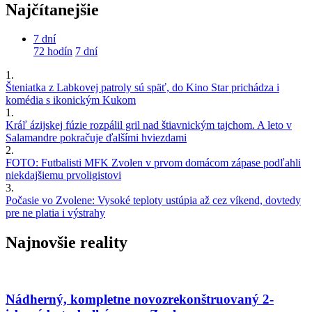
Najčítanejšie
7 dní
72 hodín
7 dní
1.
Šteniatka z Labkovej patroly sú späť, do Kino Star prichádza i
komédia s ikonickým Kukom
1.
Kráľ ázijskej fúzie rozpálil gril nad štiavnickým tajchom. A leto v
Salamandre pokračuje ďalšími hviezdami
2.
FOTO: Futbalisti MFK Zvolen v prvom domácom zápase podľahli
niekdajšiemu prvoligistovi
3.
Počasie vo Zvolene: Vysoké teploty ustúpia až cez víkend, dovtedy
pre ne platia i výstrahy
Najnovšie reality
Nádherný, kompletne novozrekonštruovaný 2-