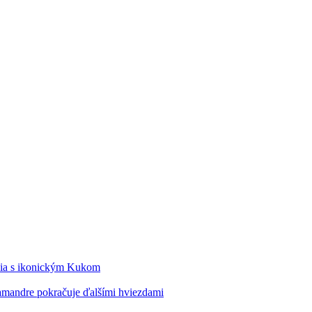
édia s ikonickým Kukom
alamandre pokračuje ďalšími hviezdami