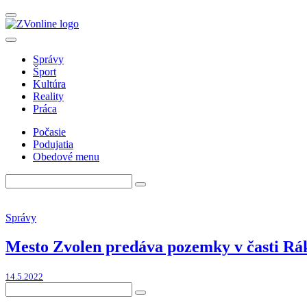
Správy
Šport
Kultúra
Reality
Práca
Počasie
Podujatia
Obedové menu
Správy
Mesto Zvolen predáva pozemky v časti Rák
14.5.2022