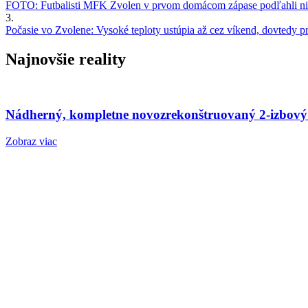
FOTO: Futbalisti MFK Zvolen v prvom domácom zápase podľahli nie
3.
Počasie vo Zvolene: Vysoké teploty ustúpia až cez víkend, dovtedy pre
Najnovšie reality
Nádherný, kompletne novozrekonštruovaný 2-izbový
Zobraz viac