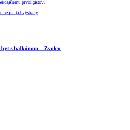
kdajšiemu prvoligistovi
 ne platia i výstrahy
 byt s balkónom – Zvolen