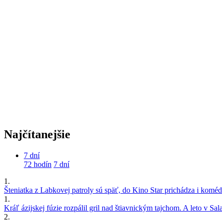
Najčítanejšie
7 dní
72 hodín
7 dní
1.
Šteniatka z Labkovej patroly sú späť, do Kino Star prichádza i kom
1.
Kráľ ázijskej fúzie rozpálil gril nad štiavnickým tajchom. A leto v S
2.