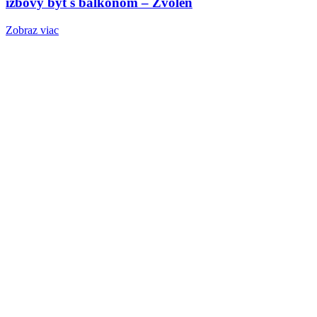
izbový byt s balkónom – Zvolen
Zobraz viac