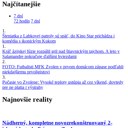
Najčítanejšie
7 dní
72 hodín
7 dní
1.
Šteniatka z Labkovej patroly sú späť, do Kino Star prichádza i
komédia s ikonickým Kukom
1.
Kráľ ázijskej fúzie rozpálil gril nad štiavnickým tajchom. A leto v
Salamandre pokračuje ďalšími hviezdami
2.
FOTO: Futbalisti MFK Zvolen v prvom domácom zápase podľahli
niekdajšiemu prvoligistovi
3.
Počasie vo Zvolene: Vysoké teploty ustúpia až cez víkend, dovtedy
pre ne platia i výstrahy
Najnovšie reality
Nádherný, kompletne novozrekonštruovaný 2-