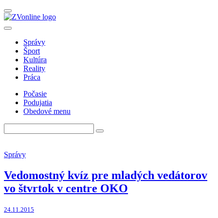
Správy
Šport
Kultúra
Reality
Práca
Počasie
Podujatia
Obedové menu
Správy
Vedomostný kvíz pre mladých vedátorov
vo štvrtok v centre OKO
24.11.2015