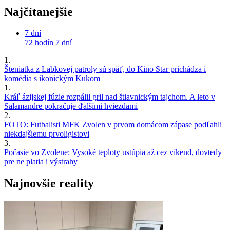
Najčítanejšie
7 dní
72 hodín
7 dní
1.
Šteniatka z Labkovej patroly sú späť, do Kino Star prichádza i
komédia s ikonickým Kukom
1.
Kráľ ázijskej fúzie rozpálil gril nad štiavnickým tajchom. A leto v
Salamandre pokračuje ďalšími hviezdami
2.
FOTO: Futbalisti MFK Zvolen v prvom domácom zápase podľahli
niekdajšiemu prvoligistovi
3.
Počasie vo Zvolene: Vysoké teploty ustúpia až cez víkend, dovtedy
pre ne platia i výstrahy
Najnovšie reality