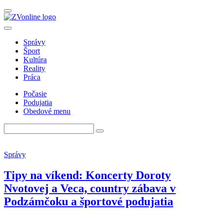
Správy
Šport
Kultúra
Reality
Práca
Počasie
Podujatia
Obedové menu
Správy
Tipy na víkend: Koncerty Doroty
Nvotovej a Veca, country zábava v
Podzámčoku a športové podujatia