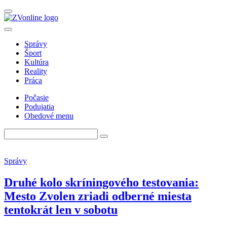
Správy
Šport
Kultúra
Reality
Práca
Počasie
Podujatia
Obedové menu
Správy
Druhé kolo skríningového testovania:
Mesto Zvolen zriadi odberné miesta
tentokrát len v sobotu