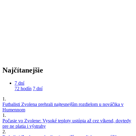
Najčítanejšie
7 dní
72 hodín
7 dní
1.
Futbalisti Zvolena prehrali najtesnejším rozdielom u nováčika v
Humennom
1.
Počasie vo Zvolene: Vysoké teploty ustúpia až cez víkend, dovtedy
pre ne platia i výstrahy
2.