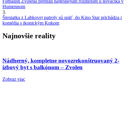
Futbalisti Zvolena prehrali najtesnejším rozdielom u nováčika v
Humennom
3.
Šteniatka z Labkovej patroly sú späť, do Kino Star prichádza i
komédia s ikonickým Kukom
Najnovšie reality
Nádherný, kompletne novozrekonštruovaný 2-
izbový byt s balkónom – Zvolen
Zobraz viac