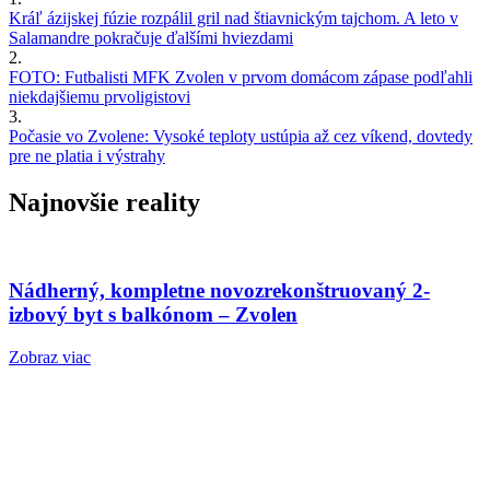
Kráľ ázijskej fúzie rozpálil gril nad štiavnickým tajchom. A leto v
Salamandre pokračuje ďalšími hviezdami
2.
FOTO: Futbalisti MFK Zvolen v prvom domácom zápase podľahli
niekdajšiemu prvoligistovi
3.
Počasie vo Zvolene: Vysoké teploty ustúpia až cez víkend, dovtedy
pre ne platia i výstrahy
Najnovšie reality
Nádherný, kompletne novozrekonštruovaný 2-
izbový byt s balkónom – Zvolen
Zobraz viac