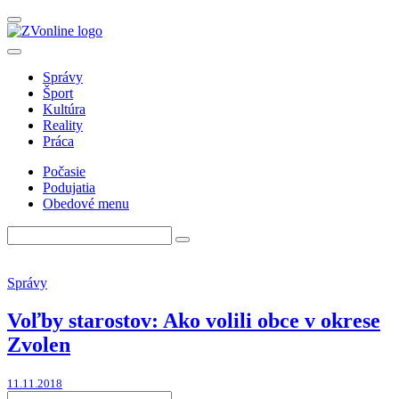
Správy
Šport
Kultúra
Reality
Práca
Počasie
Podujatia
Obedové menu
Správy
Voľby starostov: Ako volili obce v okrese
Zvolen
11.11.2018