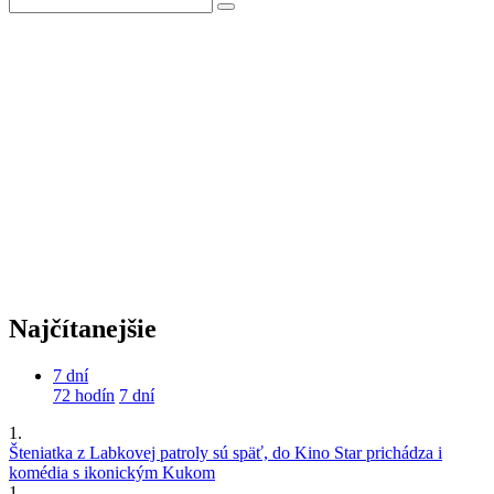
Najčítanejšie
7 dní
72 hodín
7 dní
1.
Šteniatka z Labkovej patroly sú späť, do Kino Star prichádza i
komédia s ikonickým Kukom
1.