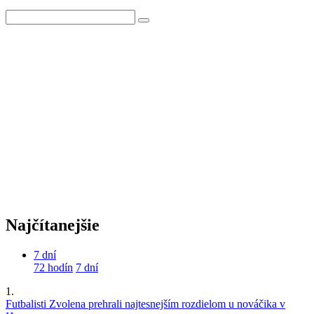
Najčítanejšie
7 dní
72 hodín
7 dní
1.
Futbalisti Zvolena prehrali najtesnejším rozdielom u nováčika v