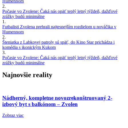
Humennom
2.
Počasie vo Zvolene: Čaká nás opäť teplý letný týždeň, dažďové
zrážky budú minimálne
1.
Futbalisti Zvolena prehrali najtesnejším rozdielom u nováčika v
Humennom
2.
Šteniatka z Labkovej patroly sú späť, do Kino Star prichádza i
komédia s ikonickým Kukom
3.
Počasie vo Zvolene: Čaká nás opäť teplý letný týždeň, dažďové
zrážky budú minimálne
Najnovšie reality
Nádherný, kompletne novozrekonštruovaný 2-
izbový byt s balkónom – Zvolen
Zobraz viac