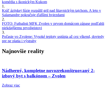
komédia s ikonickým Kukom
1.
Kráľ ázijskej fúzie rozpálil gril nad štiavnickým tajchom. A leto v
Salamandre pokračuje ďalšími hviezdami
2.
FOTO: Futbalisti MFK Zvolen v prvom domácom zápase podľahli
niekdajšiemu prvoligistovi
3.
Počasie vo Zvolene: Vysoké teploty ustúpia až cez víkend, dovtedy
pre ne platia i výstrahy
Najnovšie reality
Nádherný, kompletne novozrekonštruovaný 2-
izbový byt s balkónom – Zvolen
Zobraz viac