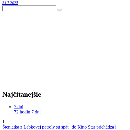
31.7.2025
Najčítanejšie
7 dní
72 hodín
7 dní
1.
Šteniatka z Labkovej patroly sú späť, do Kino Star prichádza i