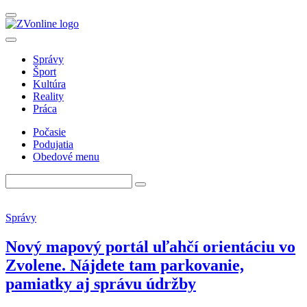
Správy
Šport
Kultúra
Reality
Práca
Počasie
Podujatia
Obedové menu
Správy
Nový mapový portál uľahčí orientáciu vo
Zvolene. Nájdete tam parkovanie,
pamiatky aj správu údržby