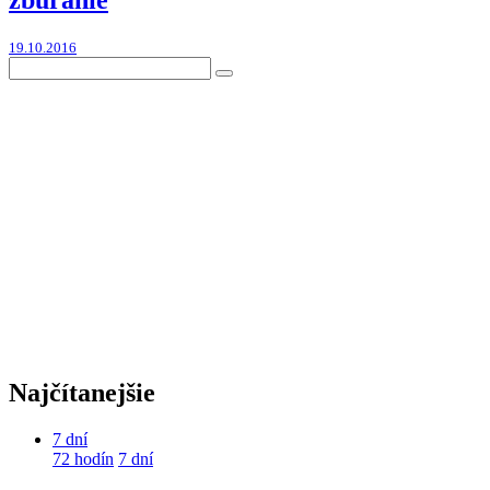
19.10.2016
Najčítanejšie
7 dní
72 hodín
7 dní