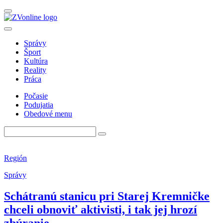
Správy
Šport
Kultúra
Reality
Práca
Počasie
Podujatia
Obedové menu
Región
Správy
Schátranú stanicu pri Starej Kremničke
chceli obnoviť aktivisti, i tak jej hrozí
zbúranie