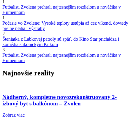
1.
Futbalisti Zvolena prehrali najtesnejším rozdielom u nováčika v
Humennom
1.
Počasie vo Zvolene: Vysoké teploty ustúpia až cez víkend, dovtedy
pre ne platia i výstrahy
2.
Šteniatka z Labkovej patroly sú späť, do Kino Star prichádza i
komédia s ikonickým Kukom
3.
Futbalisti Zvolena prehrali najtesnejším rozdielom u nováčika v
Humennom
Najnovšie reality
Nádherný, kompletne novozrekonštruovaný 2-
izbový byt s balkónom – Zvolen
Zobraz viac