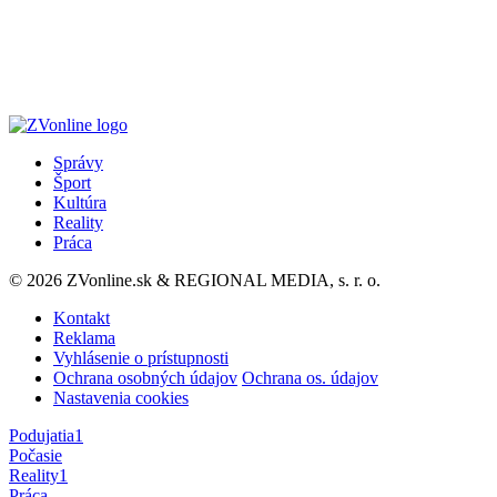
Správy
Šport
Kultúra
Reality
Práca
© 2026 ZVonline.sk & REGIONAL MEDIA, s. r. o.
Kontakt
Reklama
Vyhlásenie o prístupnosti
Ochrana osobných údajov
Ochrana os. údajov
Nastavenia cookies
Podujatia
1
Počasie
Reality
1
Práca